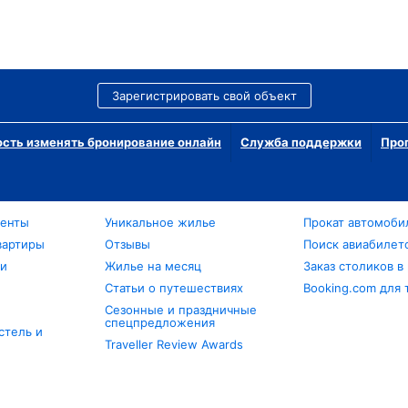
Зарегистрировать свой объект
сть изменять бронирование онлайн
Служба поддержки
Про
менты
Уникальное жилье
Прокат автомоби
вартиры
Отзывы
Поиск авиабилет
ли
Жилье на месяц
Заказ столиков в
Статьи о путешествиях
Booking.com для 
Сезонные и праздничные
спецпредложения
стель и
Traveller Review Awards