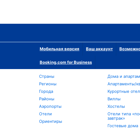
Мобильная версия
Ваш аккаунт
Возможно
Booking.com for Business
Страны
Дома и апарта
Регионы
Апартаменты/к
Города
Курортные оте
Районы
Виллы
Аэропорты
Хостелы
Отели
Отели типа «по
завтрак»
Ориентиры
Гостевые дома