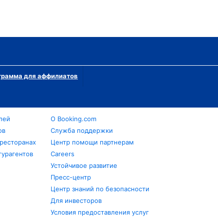
грамма для аффилиатов
лей
О Booking.com
ов
Служба поддержки
 ресторанах
Центр помощи партнерам
турагентов
Careers
Устойчивое развитие
Пресс-центр
Центр знаний по безопасности
Для инвесторов
Условия предоставления услуг