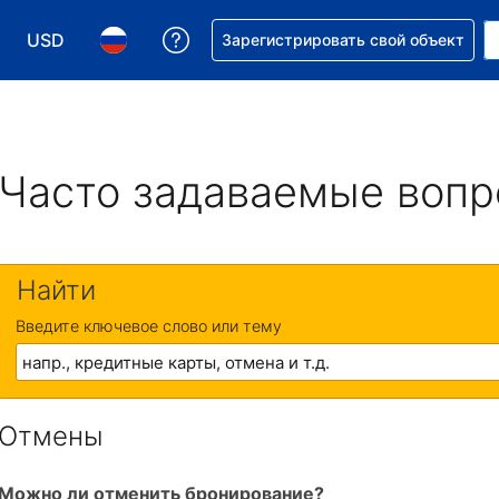
USD
Получите помощь с бронировани
Зарегистрировать свой объект
Выберите валюту. Текущая валюта — Доллар США
Выберите язык. Текущий язык — На русском
Часто задаваемые воп
Найти
Введите ключевое слово или тему
Отмены
Можно ли отменить бронирование?