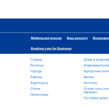
Мобильная версия
Ваш аккаунт
Возможно
Booking.com for Business
Страны
Дома и апарта
Регионы
Апартаменты/к
Города
Курортные оте
Районы
Виллы
Аэропорты
Хостелы
Отели
Отели типа «по
завтрак»
Ориентиры
Гостевые дома