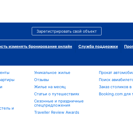
Зарегистрировать свой объект
сть изменять бронирование онлайн
Служба поддержки
Про
менты
Уникальное жилье
Прокат автомоби
вартиры
Отзывы
Поиск авиабилет
ли
Жилье на месяц
Заказ столиков в
Статьи о путешествиях
Booking.com для 
Сезонные и праздничные
спецпредложения
стель и
Traveller Review Awards