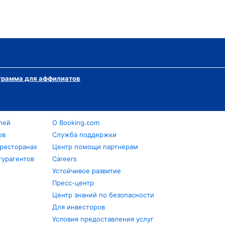
грамма для аффилиатов
лей
О Booking.com
ов
Служба поддержки
 ресторанах
Центр помощи партнерам
турагентов
Careers
Устойчивое развитие
Пресс-центр
Центр знаний по безопасности
Для инвесторов
Условия предоставления услуг