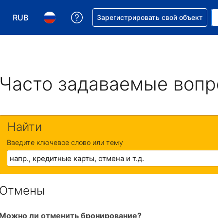
RUB
Получите помощь с бронировани
Зарегистрировать свой объект
Выберите валюту. Текущая валюта — Российский р
Выберите язык. Текущий язык — На русском
Часто задаваемые воп
Найти
Введите ключевое слово или тему
Отмены
Можно ли отменить бронирование?