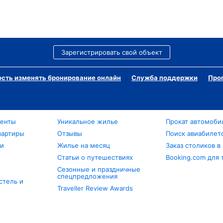
Зарегистрировать свой объект
сть изменять бронирование онлайн
Служба поддержки
Про
менты
Уникальное жилье
Прокат автомоби
вартиры
Отзывы
Поиск авиабилет
ли
Жилье на месяц
Заказ столиков в
Статьи о путешествиях
Booking.com для 
Сезонные и праздничные
спецпредложения
стель и
Traveller Review Awards