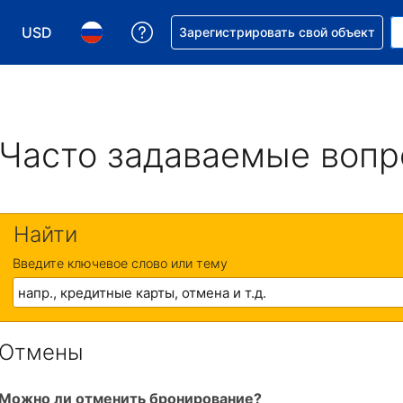
USD
Получите помощь с бронировани
Зарегистрировать свой объект
Выберите валюту. Текущая валюта — Доллар США
Выберите язык. Текущий язык — На русском
Часто задаваемые воп
Найти
Введите ключевое слово или тему
Отмены
Можно ли отменить бронирование?