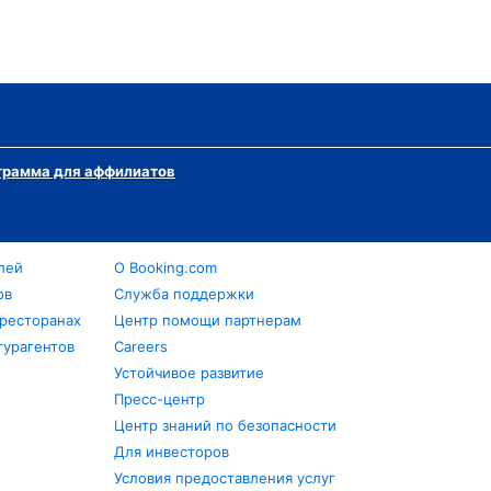
грамма для аффилиатов
лей
О Booking.com
ов
Служба поддержки
 ресторанах
Центр помощи партнерам
турагентов
Careers
Устойчивое развитие
Пресс-центр
Центр знаний по безопасности
Для инвесторов
Условия предоставления услуг