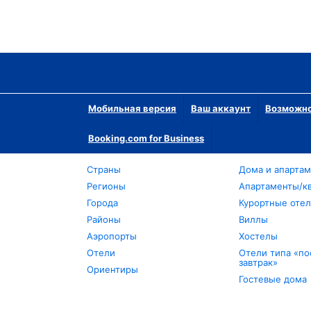
Мобильная версия
Ваш аккаунт
Возможно
Booking.com for Business
Страны
Дома и апарта
Регионы
Апартаменты/к
Города
Курортные оте
Районы
Виллы
Аэропорты
Хостелы
Отели
Отели типа «по
завтрак»
Ориентиры
Гостевые дома