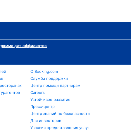
грамма для аффилиатов
лей
О Booking.com
ов
Служба поддержки
 ресторанах
Центр помощи партнерам
турагентов
Careers
Устойчивое развитие
Пресс-центр
Центр знаний по безопасности
Для инвесторов
Условия предоставления услуг