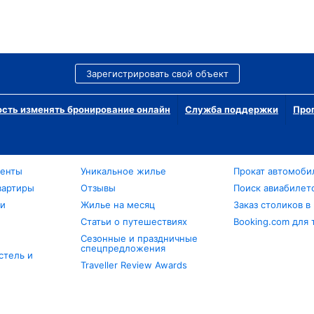
Зарегистрировать свой объект
сть изменять бронирование онлайн
Служба поддержки
Про
менты
Уникальное жилье
Прокат автомоби
вартиры
Отзывы
Поиск авиабилет
ли
Жилье на месяц
Заказ столиков в
Статьи о путешествиях
Booking.com для 
Сезонные и праздничные
спецпредложения
стель и
Traveller Review Awards