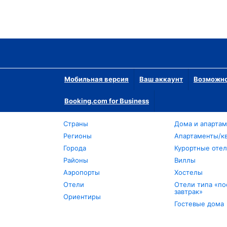
Мобильная версия
Ваш аккаунт
Возможно
Booking.com for Business
Страны
Дома и апарта
Регионы
Апартаменты/к
Города
Курортные оте
Районы
Виллы
Аэропорты
Хостелы
Отели
Отели типа «по
завтрак»
Ориентиры
Гостевые дома