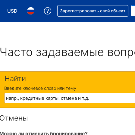
USD
Получите помощь с бронировани
Зарегистрировать свой объект
Выберите валюту. Текущая валюта — Доллар США
Выберите язык. Текущий язык — На русском
Часто задаваемые воп
Найти
Введите ключевое слово или тему
Отмены
Можно ли отменить бронирование?