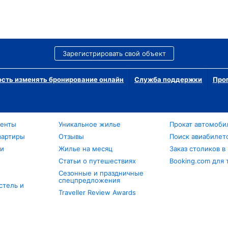
Зарегистрировать свой объект
сть изменять бронирование онлайн
Служба поддержки
Про
менты
Уникальное жилье
Прокат автомоби
вартиры
Отзывы
Поиск авиабилет
ли
Жилье на месяц
Заказ столиков в
Статьи о путешествиях
Booking.com для 
Сезонные и праздничные
спецпредложения
стель и
Traveller Review Awards