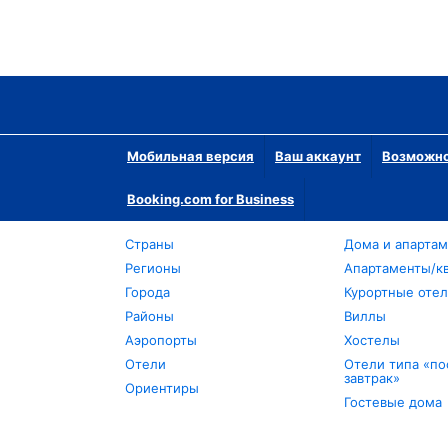
Мобильная версия
Ваш аккаунт
Возможно
Booking.com for Business
Страны
Дома и апарта
Регионы
Апартаменты/к
Города
Курортные оте
Районы
Виллы
Аэропорты
Хостелы
Отели
Отели типа «по
завтрак»
Ориентиры
Гостевые дома