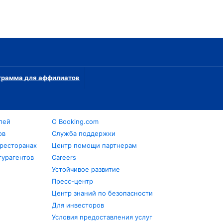
грамма для аффилиатов
лей
О Booking.com
ов
Служба поддержки
 ресторанах
Центр помощи партнерам
турагентов
Careers
Устойчивое развитие
Пресс-центр
Центр знаний по безопасности
Для инвесторов
Условия предоставления услуг