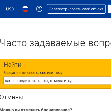
USD
Получите помощь с бронировани
Зарегистрировать свой объект
Выберите валюту. Текущая валюта — Доллар США
Выберите язык. Текущий язык — На русском
Часто задаваемые воп
Найти
Введите ключевое слово или тему
Отмены
Можно ли отменить бронирование?