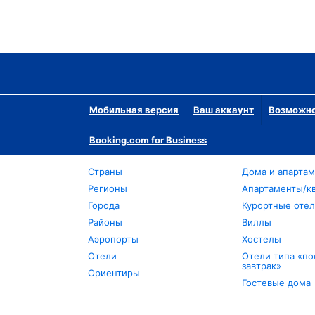
Мобильная версия
Ваш аккаунт
Возможно
Booking.com for Business
Страны
Дома и апарта
Регионы
Апартаменты/к
Города
Курортные оте
Районы
Виллы
Аэропорты
Хостелы
Отели
Отели типа «по
завтрак»
Ориентиры
Гостевые дома