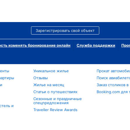
Зарегистрировать свой объект
сть изменять бронирование онлайн
Служба поддержки
Про
менты
Уникальное жилье
Прокат автомоби
вартиры
Отзывы
Поиск авиабилет
ли
Жилье на месяц
Заказ столиков в
Статьи о путешествиях
Booking.com для 
Сезонные и праздничные
спецпредложения
стель и
Traveller Review Awards