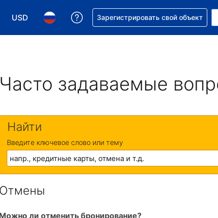
USD
Получите помощь с бронировани
Зарегистрировать свой объект
Выберите валюту. Текущая валюта — Доллар США
Выберите язык. Текущий язык — На русском
Часто задаваемые воп
Найти
Введите ключевое слово или тему
Отмены
Можно ли отменить бронирование?