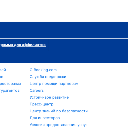
грамма для аффилиатов
лей
О Booking.com
ов
Служба поддержки
 ресторанах
Центр помощи партнерам
турагентов
Careers
Устойчивое развитие
Пресс-центр
Центр знаний по безопасности
Для инвесторов
Условия предоставления услуг