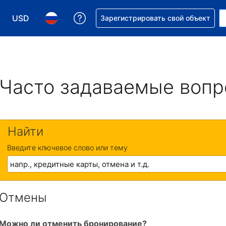
USD
Получите помощь с бронировани
Зарегистрировать свой объект
Выберите валюту. Текущая валюта — Доллар США
Выберите язык. Текущий язык — На русском
Часто задаваемые воп
Найти
Введите ключевое слово или тему
Отмены
Можно ли отменить бронирование?