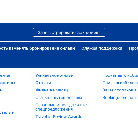
Зарегистрировать свой объект
сть изменять бронирование онлайн
Служба поддержки
Про
менты
Уникальное жилье
Прокат автомоби
вартиры
Отзывы
Поиск авиабилет
ли
Жилье на месяц
Заказ столиков в
Статьи о путешествиях
Booking.com для 
Сезонные и праздничные
спецпредложения
стель и
Traveller Review Awards