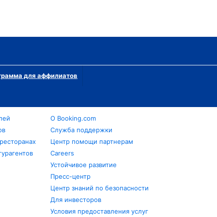
грамма для аффилиатов
лей
О Booking.com
ов
Служба поддержки
 ресторанах
Центр помощи партнерам
турагентов
Careers
Устойчивое развитие
Пресс-центр
Центр знаний по безопасности
Для инвесторов
Условия предоставления услуг