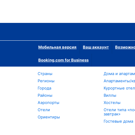
Мобильная версия
Ваш аккаунт
Возможно
Booking.com for Business
Страны
Дома и апарта
Регионы
Апартаменты/к
Города
Курортные оте
Районы
Виллы
Аэропорты
Хостелы
Отели
Отели типа «по
завтрак»
Ориентиры
Гостевые дома