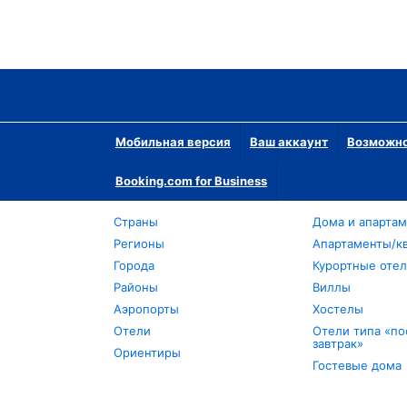
Мобильная версия
Ваш аккаунт
Возможно
Booking.com for Business
Страны
Дома и апарта
Регионы
Апартаменты/к
Города
Курортные оте
Районы
Виллы
Аэропорты
Хостелы
Отели
Отели типа «по
завтрак»
Ориентиры
Гостевые дома