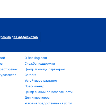
грамма для аффилиатов
лей
О Booking.com
ов
Служба поддержки
 ресторанах
Центр помощи партнерам
турагентов
Careers
Устойчивое развитие
Пресс-центр
Центр знаний по безопасности
Для инвесторов
Условия предоставления услуг