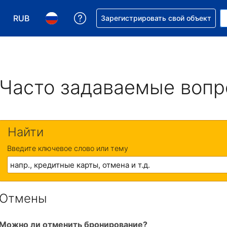
RUB
Получите помощь с бронировани
Зарегистрировать свой объект
Выберите валюту. Текущая валюта — Российский р
Выберите язык. Текущий язык — На русском
Часто задаваемые воп
Найти
Введите ключевое слово или тему
Отмены
Можно ли отменить бронирование?