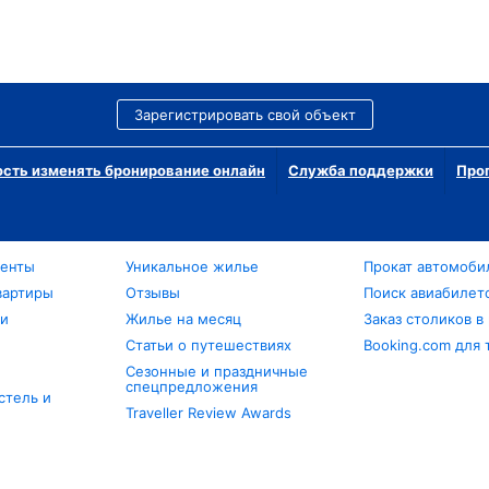
Зарегистрировать свой объект
сть изменять бронирование онлайн
Служба поддержки
Про
менты
Уникальное жилье
Прокат автомоби
вартиры
Отзывы
Поиск авиабилет
ли
Жилье на месяц
Заказ столиков в
Статьи о путешествиях
Booking.com для 
Сезонные и праздничные
спецпредложения
стель и
Traveller Review Awards