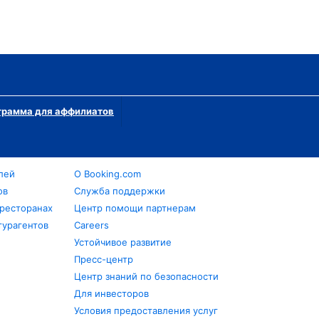
грамма для аффилиатов
лей
О Booking.com
ов
Служба поддержки
 ресторанах
Центр помощи партнерам
турагентов
Careers
Устойчивое развитие
Пресс-центр
Центр знаний по безопасности
Для инвесторов
Условия предоставления услуг