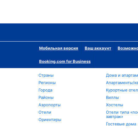
Мобильная версия
Ваш аккаунт
Возможно
Booking.com for Business
Страны
Дома и апарта
Регионы
Апартаменты/к
Города
Курортные оте
Районы
Виллы
Аэропорты
Хостелы
Отели
Отели типа «по
завтрак»
Ориентиры
Гостевые дома