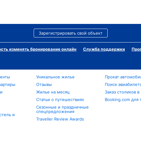
Зарегистрировать свой объект
сть изменять бронирование онлайн
Служба поддержки
Про
менты
Уникальное жилье
Прокат автомоби
вартиры
Отзывы
Поиск авиабилет
ли
Жилье на месяц
Заказ столиков в
Статьи о путешествиях
Booking.com для 
Сезонные и праздничные
спецпредложения
стель и
Traveller Review Awards