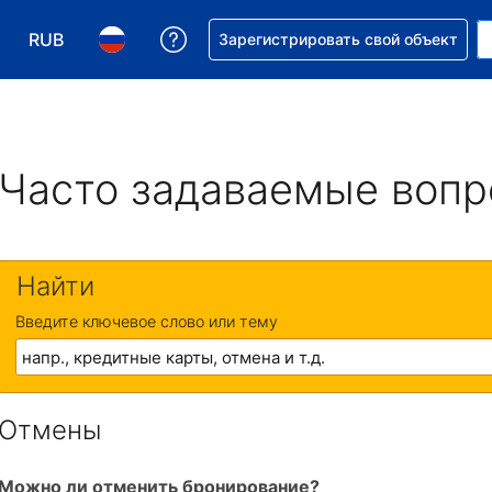
RUB
Получите помощь с бронировани
Зарегистрировать свой объект
Выберите валюту. Текущая валюта — Российский р
Выберите язык. Текущий язык — На русском
Часто задаваемые воп
Найти
Введите ключевое слово или тему
Отмены
Можно ли отменить бронирование?