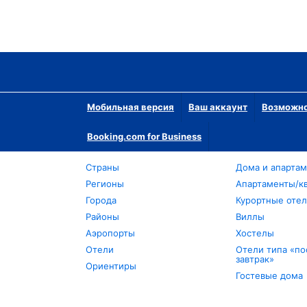
Мобильная версия
Ваш аккаунт
Возможно
Booking.com for Business
Страны
Дома и апарта
Регионы
Апартаменты/к
Города
Курортные оте
Районы
Виллы
Аэропорты
Хостелы
Отели
Отели типа «по
завтрак»
Ориентиры
Гостевые дома