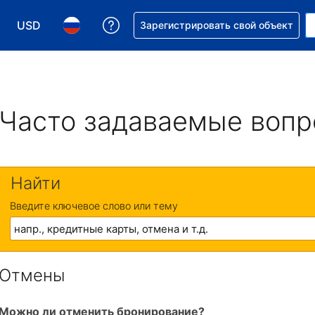
USD
Получите помощь с бронировани
Зарегистрировать свой объект
Выберите валюту. Текущая валюта — Доллар США
Выберите язык. Текущий язык — На русском
Часто задаваемые воп
Найти
Введите ключевое слово или тему
Отмены
Можно ли отменить бронирование?