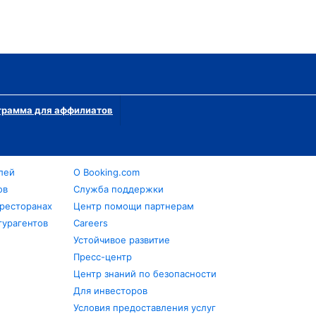
грамма для аффилиатов
лей
О Booking.com
ов
Служба поддержки
 ресторанах
Центр помощи партнерам
турагентов
Careers
Устойчивое развитие
Пресс-центр
Центр знаний по безопасности
Для инвесторов
Условия предоставления услуг