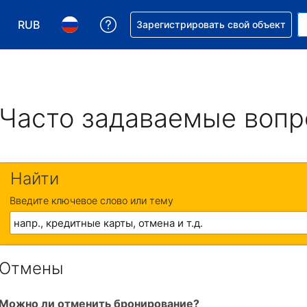
RUB
Получите помощь с бронировани
Зарегистрировать свой объект
Выберите валюту. Текущая валюта — Российский р
Выберите язык. Текущий язык — На русском
Часто задаваемые воп
Найти
Введите ключевое слово или тему
Отмены
Можно ли отменить бронирование?