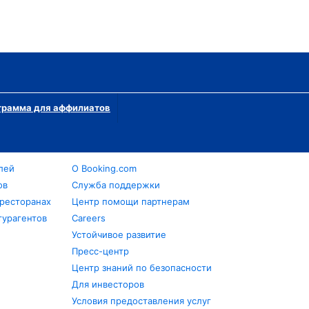
грамма для аффилиатов
лей
О Booking.com
ов
Служба поддержки
 ресторанах
Центр помощи партнерам
турагентов
Careers
Устойчивое развитие
Пресс-центр
Центр знаний по безопасности
Для инвесторов
Условия предоставления услуг