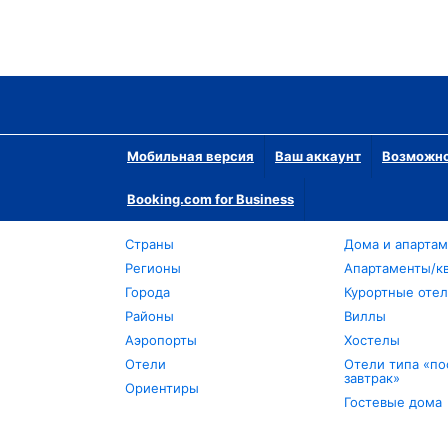
Мобильная версия
Ваш аккаунт
Возможно
Booking.com for Business
Страны
Дома и апарта
Регионы
Апартаменты/к
Города
Курортные оте
Районы
Виллы
Аэропорты
Хостелы
Отели
Отели типа «по
завтрак»
Ориентиры
Гостевые дома