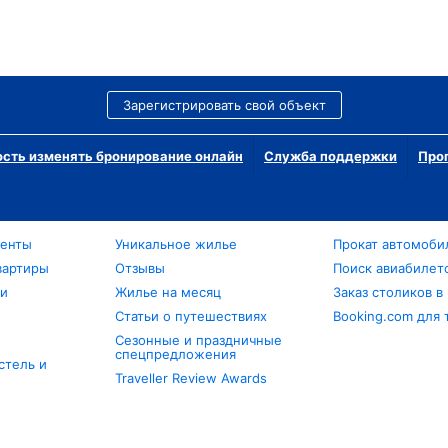
Зарегистрировать свой объект
сть изменять бронирование онлайн
Служба поддержки
Про
менты
Уникальное жилье
Прокат автомоби
вартиры
Отзывы
Поиск авиабилет
ли
Жилье на месяц
Заказ столиков в
Статьи о путешествиях
Booking.com для 
Сезонные и праздничные
спецпредложения
стель и
Traveller Review Awards