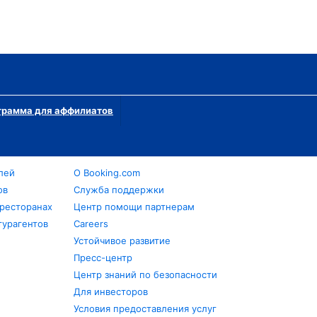
грамма для аффилиатов
лей
О Booking.com
ов
Служба поддержки
 ресторанах
Центр помощи партнерам
турагентов
Careers
Устойчивое развитие
Пресс-центр
Центр знаний по безопасности
Для инвесторов
Условия предоставления услуг