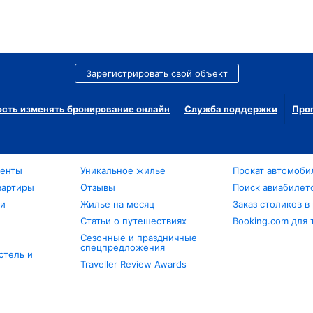
Зарегистрировать свой объект
сть изменять бронирование онлайн
Служба поддержки
Про
менты
Уникальное жилье
Прокат автомоби
вартиры
Отзывы
Поиск авиабилет
ли
Жилье на месяц
Заказ столиков в
Статьи о путешествиях
Booking.com для 
Сезонные и праздничные
спецпредложения
стель и
Traveller Review Awards