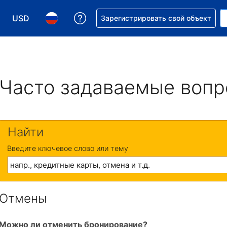
USD
Получите помощь с бронировани
Зарегистрировать свой объект
Выберите валюту. Текущая валюта — Доллар США
Выберите язык. Текущий язык — На русском
Часто задаваемые воп
Найти
Введите ключевое слово или тему
Отмены
Можно ли отменить бронирование?