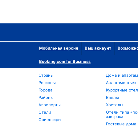
Мобильная версия
Ваш аккаунт
Возможно
Booking.com for Business
Страны
Дома и апарта
Регионы
Апартаменты/к
Города
Курортные оте
Районы
Виллы
Аэропорты
Хостелы
Отели
Отели типа «по
завтрак»
Ориентиры
Гостевые дома