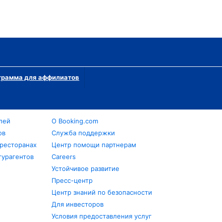
грамма для аффилиатов
лей
О Booking.com
ов
Служба поддержки
 ресторанах
Центр помощи партнерам
турагентов
Careers
Устойчивое развитие
Пресс-центр
Центр знаний по безопасности
Для инвесторов
Условия предоставления услуг