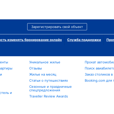
Зарегистрировать свой объект
сть изменять бронирование онлайн
Служба поддержки
Про
менты
Уникальное жилье
Прокат автомоби
вартиры
Отзывы
Поиск авиабилет
ли
Жилье на месяц
Заказ столиков в
Статьи о путешествиях
Booking.com для 
Сезонные и праздничные
спецпредложения
стель и
Traveller Review Awards