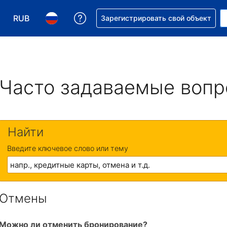
RUB
Получите помощь с бронировани
Зарегистрировать свой объект
Выберите валюту. Текущая валюта — Российский р
Выберите язык. Текущий язык — На русском
Часто задаваемые воп
Найти
Введите ключевое слово или тему
Отмены
Можно ли отменить бронирование?