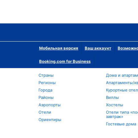
Мобильная версия
Ваш аккаунт
Возможно
Booking.com for Business
Страны
Дома и апарта
Регионы
Апартаменты/к
Города
Курортные оте
Районы
Виллы
Аэропорты
Хостелы
Отели
Отели типа «по
завтрак»
Ориентиры
Гостевые дома