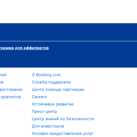
грамма для аффилиатов
лей
О Booking.com
ов
Служба поддержки
 ресторанах
Центр помощи партнерам
турагентов
Careers
Устойчивое развитие
Пресс-центр
Центр знаний по безопасности
Для инвесторов
Условия предоставления услуг