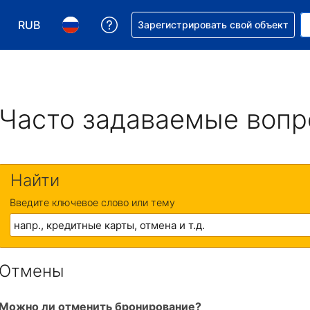
RUB
Получите помощь с бронировани
Зарегистрировать свой объект
Выберите валюту. Текущая валюта — Российский р
Выберите язык. Текущий язык — На русском
Часто задаваемые воп
Найти
Введите ключевое слово или тему
Отмены
Можно ли отменить бронирование?