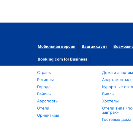
Мобильная версия
Ваш аккаунт
Возможно
Booking.com for Business
Страны
Дома и апарта
Регионы
Апартаменты/к
Города
Курортные оте
Районы
Виллы
Аэропорты
Хостелы
Отели
Отели типа «по
завтрак»
Ориентиры
Гостевые дома