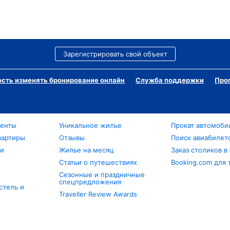
Зарегистрировать свой объект
сть изменять бронирование онлайн
Служба поддержки
Про
менты
Уникальное жилье
Прокат автомоби
вартиры
Отзывы
Поиск авиабилет
ли
Жилье на месяц
Заказ столиков в
Статьи о путешествиях
Booking.com для 
Сезонные и праздничные
спецпредложения
стель и
Traveller Review Awards