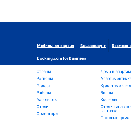
Мобильная версия
Ваш аккаунт
Возможно
Booking.com for Business
Страны
Дома и апарта
Регионы
Апартаменты/к
Города
Курортные оте
Районы
Виллы
Аэропорты
Хостелы
Отели
Отели типа «по
завтрак»
Ориентиры
Гостевые дома