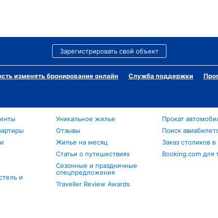
Зарегистрировать свой объект
сть изменять бронирование онлайн
Служба поддержки
Про
менты
Уникальное жилье
Прокат автомоби
вартиры
Отзывы
Поиск авиабилет
ли
Жилье на месяц
Заказ столиков в
Статьи о путешествиях
Booking.com для 
Сезонные и праздничные
спецпредложения
стель и
Traveller Review Awards