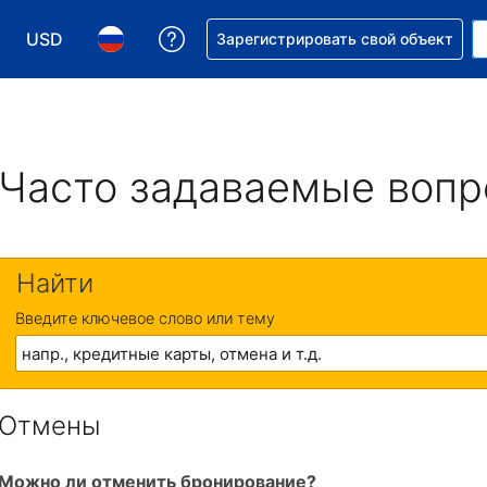
USD
Получите помощь с бронировани
Зарегистрировать свой объект
Выберите валюту. Текущая валюта — Доллар США
Выберите язык. Текущий язык — На русском
Часто задаваемые воп
Найти
Введите ключевое слово или тему
Отмены
Можно ли отменить бронирование?