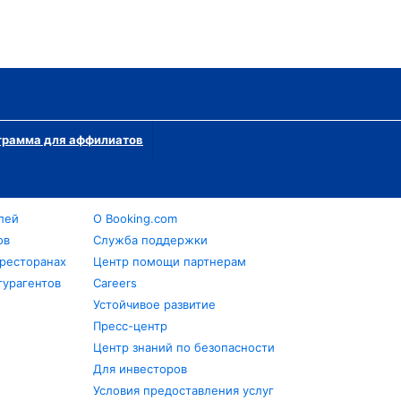
грамма для аффилиатов
лей
О Booking.com
ов
Служба поддержки
 ресторанах
Центр помощи партнерам
турагентов
Careers
Устойчивое развитие
Пресс-центр
Центр знаний по безопасности
Для инвесторов
Условия предоставления услуг