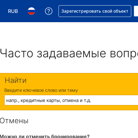
RUB
Получите помощь с бронировани
Зарегистрировать свой объект
Выберите валюту. Текущая валюта — Российский р
Выберите язык. Текущий язык — На русском
Часто задаваемые воп
Найти
Введите ключевое слово или тему
Отмены
Можно ли отменить бронирование?