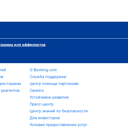
грамма для аффилиатов
лей
О Booking.com
ов
Служба поддержки
 ресторанах
Центр помощи партнерам
турагентов
Careers
Устойчивое развитие
Пресс-центр
Центр знаний по безопасности
Для инвесторов
Условия предоставления услуг