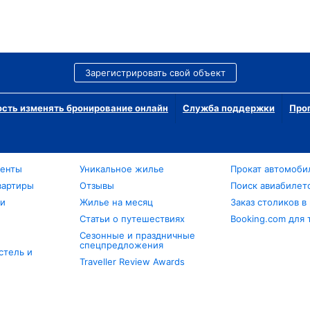
Зарегистрировать свой объект
сть изменять бронирование онлайн
Служба поддержки
Про
менты
Уникальное жилье
Прокат автомоби
вартиры
Отзывы
Поиск авиабилет
ли
Жилье на месяц
Заказ столиков в
Статьи о путешествиях
Booking.com для 
Сезонные и праздничные
спецпредложения
стель и
Traveller Review Awards