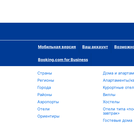
Мобильная версия
Ваш аккаунт
Возможно
Booking.com for Business
Страны
Дома и апарта
Регионы
Апартаменты/к
Города
Курортные оте
Районы
Виллы
Аэропорты
Хостелы
Отели
Отели типа «по
завтрак»
Ориентиры
Гостевые дома