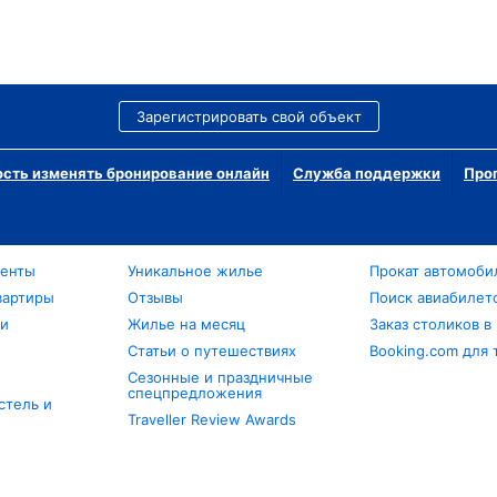
Зарегистрировать свой объект
сть изменять бронирование онлайн
Служба поддержки
Про
менты
Уникальное жилье
Прокат автомоби
вартиры
Отзывы
Поиск авиабилет
ли
Жилье на месяц
Заказ столиков в
Статьи о путешествиях
Booking.com для 
Сезонные и праздничные
спецпредложения
стель и
Traveller Review Awards