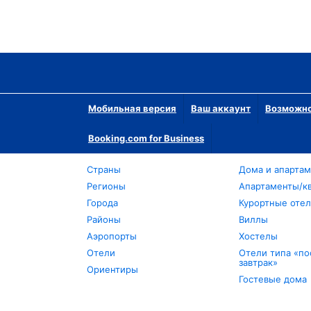
Мобильная версия
Ваш аккаунт
Возможно
Booking.com for Business
Страны
Дома и апарта
Регионы
Апартаменты/к
Города
Курортные оте
Районы
Виллы
Аэропорты
Хостелы
Отели
Отели типа «по
завтрак»
Ориентиры
Гостевые дома