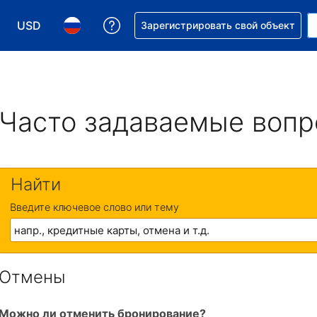
USD
Получите помощь с бронировани
Зарегистрировать свой объект
Выберите валюту. Текущая валюта — Доллар США
Выберите язык. Текущий язык — На русском
Часто задаваемые воп
Найти
Введите ключевое слово или тему
Отмены
Можно ли отменить бронирование?