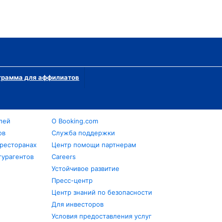
грамма для аффилиатов
лей
О Booking.com
ов
Служба поддержки
 ресторанах
Центр помощи партнерам
турагентов
Careers
Устойчивое развитие
Пресс-центр
Центр знаний по безопасности
Для инвесторов
Условия предоставления услуг