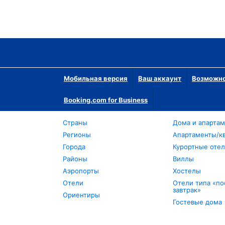
Мобильная версия
Ваш аккаунт
Возможно
Booking.com for Business
Страны
Дома и апарта
Регионы
Апартаменты/к
Города
Курортные оте
Районы
Виллы
Аэропорты
Хостелы
Отели
Отели типа «по
завтрак»
Ориентиры
Гостевые дома