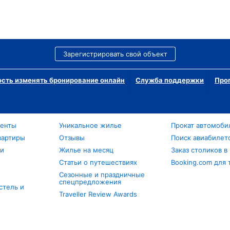
Зарегистрировать свой объект
сть изменять бронирование онлайн
Служба поддержки
Про
менты
Уникальное жилье
Прокат автомоби
вартиры
Отзывы
Поиск авиабилет
ли
Жилье на месяц
Заказ столиков в
Статьи о путешествиях
Booking.com для 
Сезонные и праздничные
спецпредложения
стель и
Traveller Review Awards