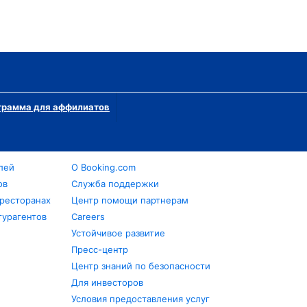
грамма для аффилиатов
лей
О Booking.com
ов
Служба поддержки
 ресторанах
Центр помощи партнерам
турагентов
Careers
Устойчивое развитие
Пресс-центр
Центр знаний по безопасности
Для инвесторов
Условия предоставления услуг