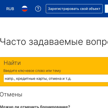
RUB
Получите помощь с бронировани
Зарегистрировать свой объект
Выберите валюту. Текущая валюта — Российский р
Выберите язык. Текущий язык — На русском
Часто задаваемые воп
Найти
Введите ключевое слово или тему
Отмены
Можно ли отменить бронирование?