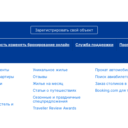
Зарегистрировать свой объект
сть изменять бронирование онлайн
Служба поддержки
Про
менты
Уникальное жилье
Прокат автомоби
вартиры
Отзывы
Поиск авиабилет
ли
Жилье на месяц
Заказ столиков в
Статьи о путешествиях
Booking.com для 
Сезонные и праздничные
спецпредложения
стель и
Traveller Review Awards