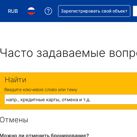
RUB
Получите помощь с бронировани
Зарегистрировать свой объект
Выберите валюту. Текущая валюта — Российский р
Выберите язык. Текущий язык — На русском
Часто задаваемые воп
Найти
Введите ключевое слово или тему
Отмены
Можно ли отменить бронирование?