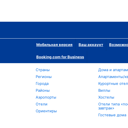
Мобильная версия
Ваш аккаунт
Возможно
Booking.com for Business
Страны
Дома и апарта
Регионы
Апартаменты/к
Города
Курортные оте
Районы
Виллы
Аэропорты
Хостелы
Отели
Отели типа «по
завтрак»
Ориентиры
Гостевые дома