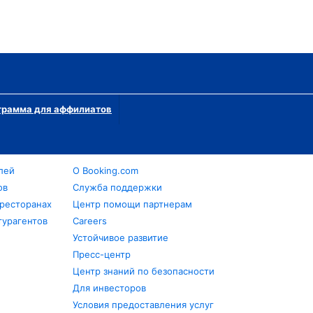
грамма для аффилиатов
лей
О Booking.com
ов
Служба поддержки
 ресторанах
Центр помощи партнерам
турагентов
Careers
Устойчивое развитие
Пресс-центр
Центр знаний по безопасности
Для инвесторов
Условия предоставления услуг