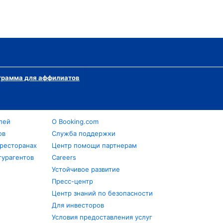
грамма для аффилиатов
лей
О Booking.com
ов
Служба поддержки
 ресторанах
Центр помощи партнерам
турагентов
Careers
Устойчивое развитие
Пресс-центр
Центр знаний по безопасности
Для инвесторов
Условия предоставления услуг