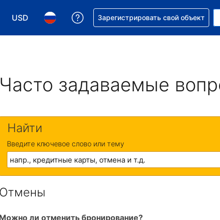
USD
Получите помощь с бронировани
Зарегистрировать свой объект
Выберите валюту. Текущая валюта — Доллар США
Выберите язык. Текущий язык — На русском
Часто задаваемые воп
Найти
Введите ключевое слово или тему
Отмены
Можно ли отменить бронирование?