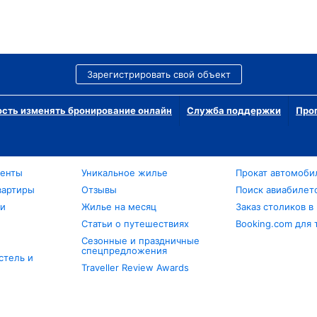
Зарегистрировать свой объект
сть изменять бронирование онлайн
Служба поддержки
Про
менты
Уникальное жилье
Прокат автомоби
вартиры
Отзывы
Поиск авиабилет
ли
Жилье на месяц
Заказ столиков в
Статьи о путешествиях
Booking.com для 
Сезонные и праздничные
спецпредложения
стель и
Traveller Review Awards