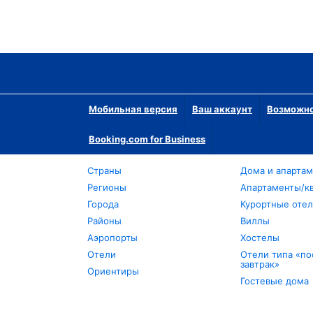
Мобильная версия
Ваш аккаунт
Возможно
Booking.com for Business
Страны
Дома и апарта
Регионы
Апартаменты/к
Города
Курортные оте
Районы
Виллы
Аэропорты
Хостелы
Отели
Отели типа «по
завтрак»
Ориентиры
Гостевые дома