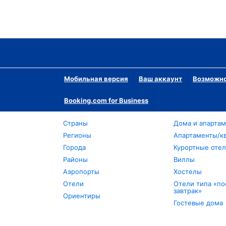
Мобильная версия
Ваш аккаунт
Возможно
Booking.com for Business
Страны
Дома и апарта
Регионы
Апартаменты/к
Города
Курортные оте
Районы
Виллы
Аэропорты
Хостелы
Отели
Отели типа «по
завтрак»
Ориентиры
Гостевые дома