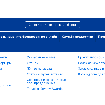
Зарегистрировать свой объект
сть изменять бронирование онлайн
Служба поддержки
Про
менты
Уникальное жилье
Прокат автомоби
вартиры
Отзывы
Поиск авиабилет
ли
Жилье на месяц
Заказ столиков в
Статьи о путешествиях
Booking.com для 
Сезонные и праздничные
спецпредложения
стель и
Traveller Review Awards