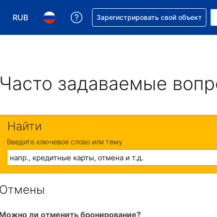
RUB
Получите помощь с бронировани
Зарегистрировать свой объект
Выберите валюту. Текущая валюта — Российский р
Выберите язык. Текущий язык — На русском
Часто задаваемые воп
Найти
Введите ключевое слово или тему
Отмены
Можно ли отменить бронирование?