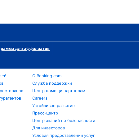
грамма для аффилиатов
лей
О Booking.com
ов
Служба поддержки
 ресторанах
Центр помощи партнерам
турагентов
Careers
Устойчивое развитие
Пресс-центр
Центр знаний по безопасности
Для инвесторов
Условия предоставления услуг