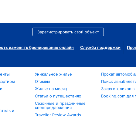
Зарегистрировать свой объект
сть изменять бронирование онлайн
Служба поддержки
Про
менты
Уникальное жилье
Прокат автомоби
вартиры
Отзывы
Поиск авиабилет
ли
Жилье на месяц
Заказ столиков в
Статьи о путешествиях
Booking.com для 
Сезонные и праздничные
спецпредложения
стель и
Traveller Review Awards