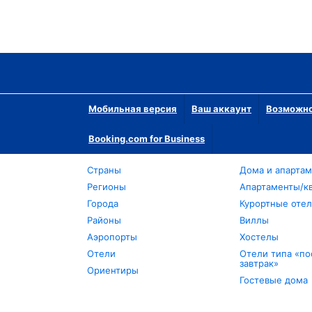
Мобильная версия
Ваш аккаунт
Возможно
Booking.com for Business
Страны
Дома и апарта
Регионы
Апартаменты/к
Города
Курортные оте
Районы
Виллы
Аэропорты
Хостелы
Отели
Отели типа «по
завтрак»
Ориентиры
Гостевые дома