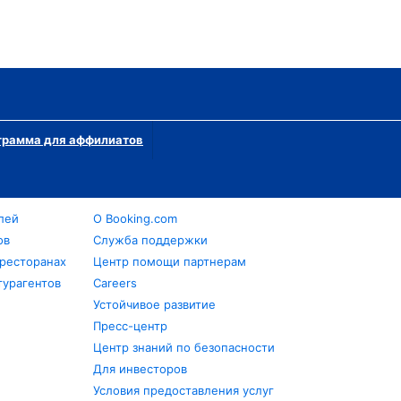
грамма для аффилиатов
лей
О Booking.com
ов
Служба поддержки
 ресторанах
Центр помощи партнерам
турагентов
Careers
Устойчивое развитие
Пресс-центр
Центр знаний по безопасности
Для инвесторов
Условия предоставления услуг