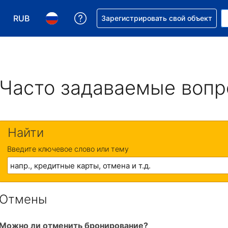
RUB
Получите помощь с бронировани
Зарегистрировать свой объект
Выберите валюту. Текущая валюта — Российский р
Выберите язык. Текущий язык — На русском
Часто задаваемые воп
Найти
Введите ключевое слово или тему
Отмены
Можно ли отменить бронирование?