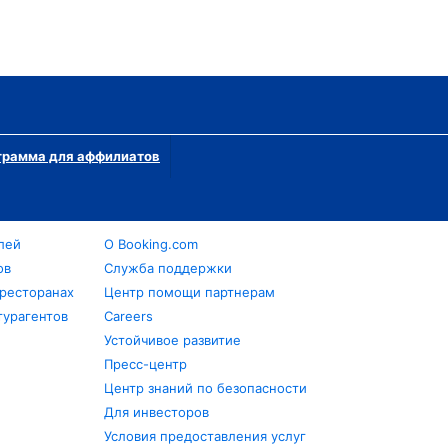
грамма для аффилиатов
лей
О Booking.com
ов
Служба поддержки
 ресторанах
Центр помощи партнерам
турагентов
Careers
Устойчивое развитие
Пресс-центр
Центр знаний по безопасности
Для инвесторов
Условия предоставления услуг