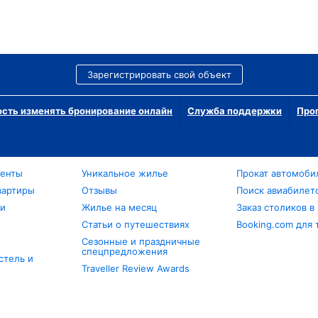
Зарегистрировать свой объект
сть изменять бронирование онлайн
Служба поддержки
Про
менты
Уникальное жилье
Прокат автомоби
вартиры
Отзывы
Поиск авиабилет
ли
Жилье на месяц
Заказ столиков в
Статьи о путешествиях
Booking.com для 
Сезонные и праздничные
спецпредложения
стель и
Traveller Review Awards