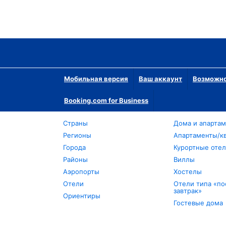
Мобильная версия
Ваш аккаунт
Возможно
Booking.com for Business
Страны
Дома и апарта
Регионы
Апартаменты/к
Города
Курортные оте
Районы
Виллы
Аэропорты
Хостелы
Отели
Отели типа «по
завтрак»
Ориентиры
Гостевые дома