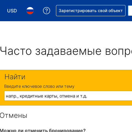
USD
Получите помощь с бронировани
Зарегистрировать свой объект
Выберите валюту. Текущая валюта — Доллар США
Выберите язык. Текущий язык — На русском
Часто задаваемые воп
Найти
Введите ключевое слово или тему
Отмены
Можно ли отменить бронирование?