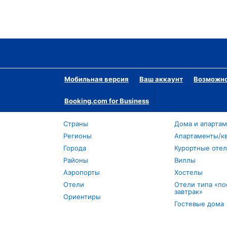
Мобильная версия
Ваш аккаунт
Возможно
Booking.com for Business
Страны
Дома и апарта
Регионы
Апартаменты/к
Города
Курортные оте
Районы
Виллы
Аэропорты
Хостелы
Отели
Отели типа «по
завтрак»
Ориентиры
Гостевые дома