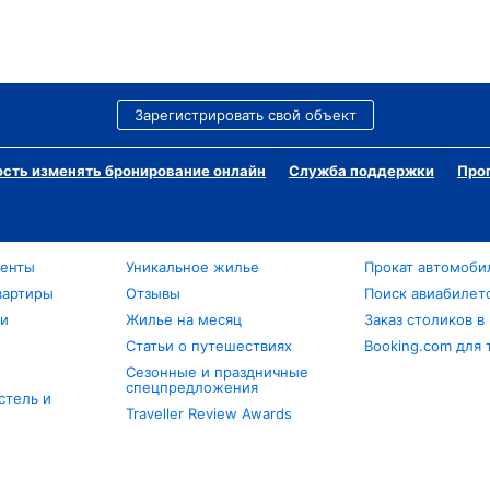
Зарегистрировать свой объект
сть изменять бронирование онлайн
Служба поддержки
Про
менты
Уникальное жилье
Прокат автомоби
вартиры
Отзывы
Поиск авиабилет
ли
Жилье на месяц
Заказ столиков в
Статьи о путешествиях
Booking.com для 
Сезонные и праздничные
спецпредложения
стель и
Traveller Review Awards