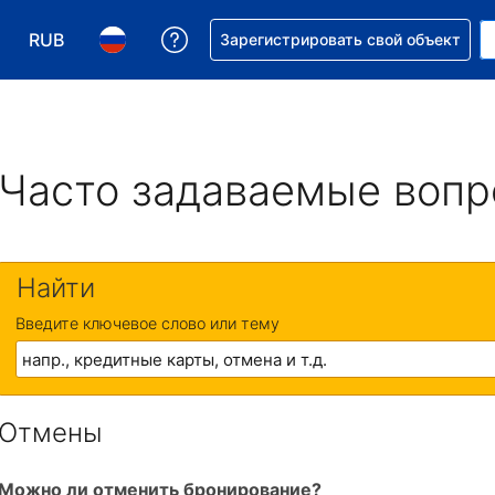
RUB
Получите помощь с бронировани
Зарегистрировать свой объект
Выберите валюту. Текущая валюта — Российский р
Выберите язык. Текущий язык — На русском
Часто задаваемые воп
Найти
Введите ключевое слово или тему
Отмены
Можно ли отменить бронирование?