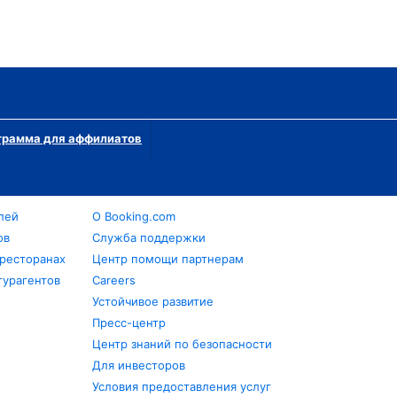
грамма для аффилиатов
лей
О Booking.com
ов
Служба поддержки
 ресторанах
Центр помощи партнерам
турагентов
Careers
Устойчивое развитие
Пресс-центр
Центр знаний по безопасности
Для инвесторов
Условия предоставления услуг