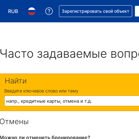
RUB
Получите помощь с бронировани
Зарегистрировать свой объект
Выберите валюту. Текущая валюта — Российский р
Выберите язык. Текущий язык — На русском
Часто задаваемые воп
Найти
Введите ключевое слово или тему
Отмены
Можно ли отменить бронирование?