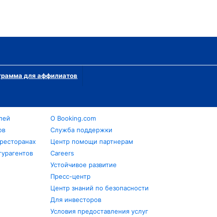
грамма для аффилиатов
лей
О Booking.com
ов
Служба поддержки
 ресторанах
Центр помощи партнерам
турагентов
Careers
Устойчивое развитие
Пресс-центр
Центр знаний по безопасности
Для инвесторов
Условия предоставления услуг