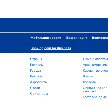
Мобильная версия
Ваш аккаунт
Возможно
Booking.com for Business
Страны
Дома и апарта
Регионы
Апартаменты/к
Города
Курортные оте
Районы
Виллы
Аэропорты
Хостелы
Отели
Отели типа «по
завтрак»
Ориентиры
Гостевые дома