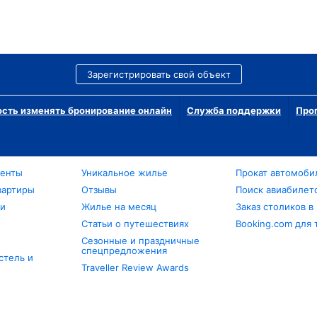
Зарегистрировать свой объект
сть изменять бронирование онлайн
Служба поддержки
Про
менты
Уникальное жилье
Прокат автомоби
вартиры
Отзывы
Поиск авиабилет
ли
Жилье на месяц
Заказ столиков в
Статьи о путешествиях
Booking.com для 
Сезонные и праздничные
спецпредложения
стель и
Traveller Review Awards