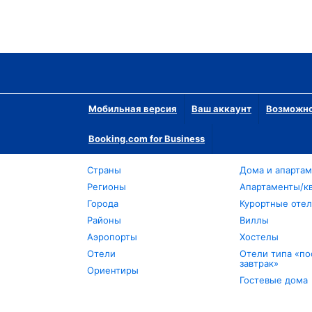
Мобильная версия
Ваш аккаунт
Возможно
Booking.com for Business
Страны
Дома и апарта
Регионы
Апартаменты/к
Города
Курортные оте
Районы
Виллы
Аэропорты
Хостелы
Отели
Отели типа «по
завтрак»
Ориентиры
Гостевые дома