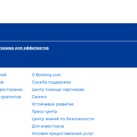
грамма для аффилиатов
лей
О Booking.com
ов
Служба поддержки
 ресторанах
Центр помощи партнерам
турагентов
Careers
Устойчивое развитие
Пресс-центр
Центр знаний по безопасности
Для инвесторов
Условия предоставления услуг