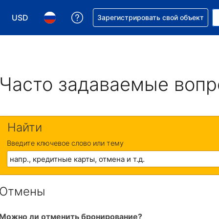
USD
Получите помощь с бронировани
Зарегистрировать свой объект
Выберите валюту. Текущая валюта — Доллар США
Выберите язык. Текущий язык — На русском
Часто задаваемые воп
Найти
Введите ключевое слово или тему
Отмены
Можно ли отменить бронирование?