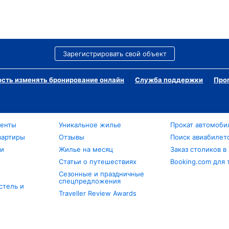
Зарегистрировать свой объект
сть изменять бронирование онлайн
Служба поддержки
Про
менты
Уникальное жилье
Прокат автомоби
вартиры
Отзывы
Поиск авиабилет
ли
Жилье на месяц
Заказ столиков в
Статьи о путешествиях
Booking.com для 
Сезонные и праздничные
спецпредложения
стель и
Traveller Review Awards