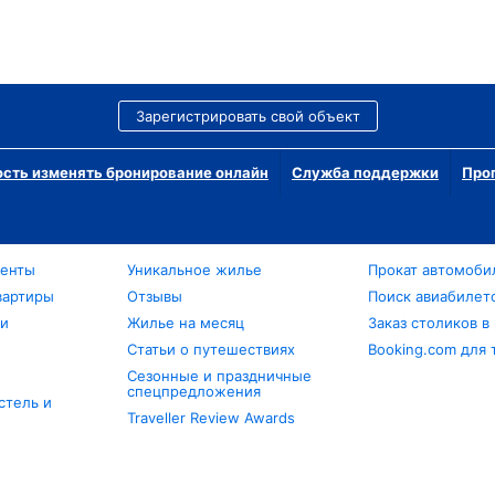
Зарегистрировать свой объект
сть изменять бронирование онлайн
Служба поддержки
Про
менты
Уникальное жилье
Прокат автомоби
вартиры
Отзывы
Поиск авиабилет
ли
Жилье на месяц
Заказ столиков в
Статьи о путешествиях
Booking.com для 
Сезонные и праздничные
спецпредложения
стель и
Traveller Review Awards