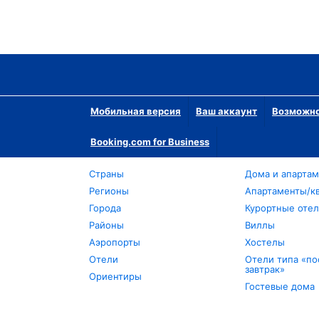
Мобильная версия
Ваш аккаунт
Возможно
Booking.com for Business
Страны
Дома и апарта
Регионы
Апартаменты/к
Города
Курортные оте
Районы
Виллы
Аэропорты
Хостелы
Отели
Отели типа «по
завтрак»
Ориентиры
Гостевые дома