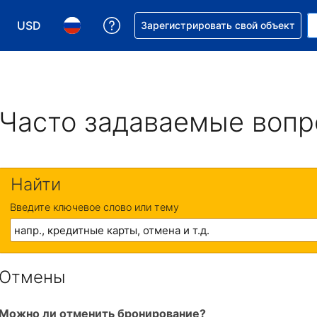
USD
Получите помощь с бронировани
Зарегистрировать свой объект
Выберите валюту. Текущая валюта — Доллар США
Выберите язык. Текущий язык — На русском
Часто задаваемые воп
Найти
Введите ключевое слово или тему
Отмены
Можно ли отменить бронирование?