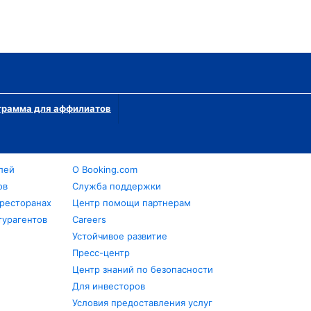
грамма для аффилиатов
лей
О Booking.com
ов
Служба поддержки
 ресторанах
Центр помощи партнерам
турагентов
Careers
Устойчивое развитие
Пресс-центр
Центр знаний по безопасности
Для инвесторов
Условия предоставления услуг