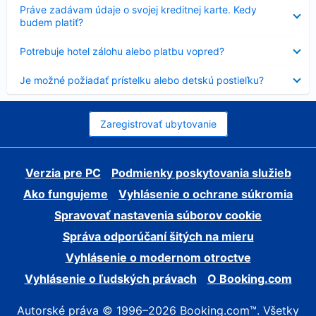
Nezobrazuje
Práve zadávam údaje o svojej kreditnej karte. Kedy
sa
budem platiť?
Nezobrazuje
Potrebuje hotel zálohu alebo platbu vopred?
sa
Nezobrazuje
Je možné požiadať prístelku alebo detskú postieľku?
sa
Zaregistrovať ubytovanie
Verzia pre PC
Podmienky poskytovania služieb
Ako fungujeme
Vyhlásenie o ochrane súkromia
Spravovať nastavenia súborov cookie
Správa odporúčaní šitých na mieru
Vyhlásenie o modernom otroctve
Vyhlásenie o ľudských právach
O Booking.com
Autorské práva © 1996–2026 Booking.com™. Všetky