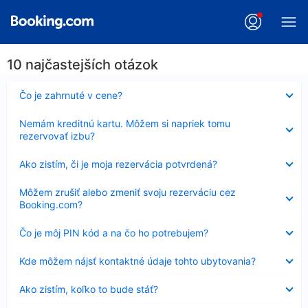
10 najčastejších otázok
Nezobrazuje
Čo je zahrnuté v cene?
sa
Nezobrazuje
Nemám kreditnú kartu. Môžem si napriek tomu
sa
rezervovať izbu?
Nezobrazuje
Ako zistím, či je moja rezervácia potvrdená?
sa
Nezobrazuje
Môžem zrušiť alebo zmeniť svoju rezerváciu cez
sa
Booking.com?
Nezobrazuje
Čo je môj PIN kód a na čo ho potrebujem?
sa
Nezobrazuje
Kde môžem nájsť kontaktné údaje tohto ubytovania?
sa
Nezobrazuje
Ako zistím, koľko to bude stáť?
sa