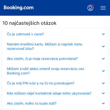
10 najčastejších otázok
Nezobrazuje
Čo je zahrnuté v cene?
sa
Nezobrazuje
Nemám kreditnú kartu. Môžem si napriek tomu
sa
rezervovať izbu?
Nezobrazuje
Ako zistím, či je moja rezervácia potvrdená?
sa
Nezobrazuje
Môžem zrušiť alebo zmeniť svoju rezerváciu cez
sa
Booking.com?
Nezobrazuje
Čo je môj PIN kód a na čo ho potrebujem?
sa
Nezobrazuje
Kde môžem nájsť kontaktné údaje tohto ubytovania?
sa
Nezobrazuje
Ako zistím, koľko to bude stáť?
sa