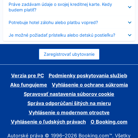
Nezobrazuje
Práve zadávam údaje o svojej kreditnej karte. Kedy
sa
budem platiť?
Nezobrazuje
Potrebuje hotel zálohu alebo platbu vopred?
sa
Nezobrazuje
Je možné požiadať prístelku alebo detskú postieľku?
sa
Zaregistrovať ubytovanie
Verzia pre PC
Podmienky poskytovania služieb
Ako fungujeme
Vyhlásenie o ochrane súkromia
Spravovať nastavenia súborov cookie
Správa odporúčaní šitých na mieru
Vyhlásenie o modernom otroctve
Vyhlásenie o ľudských právach
O Booking.com
Autorské práva © 1996–2026 Booking.com™. Všetky