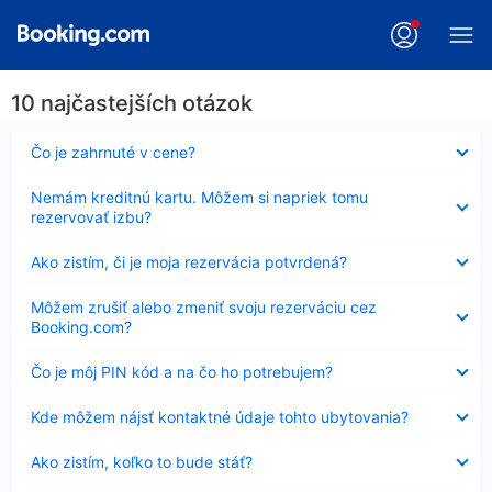
10 najčastejších otázok
Nezobrazuje
Čo je zahrnuté v cene?
sa
Nezobrazuje
Nemám kreditnú kartu. Môžem si napriek tomu
sa
rezervovať izbu?
Nezobrazuje
Ako zistím, či je moja rezervácia potvrdená?
sa
Nezobrazuje
Môžem zrušiť alebo zmeniť svoju rezerváciu cez
sa
Booking.com?
Nezobrazuje
Čo je môj PIN kód a na čo ho potrebujem?
sa
Nezobrazuje
Kde môžem nájsť kontaktné údaje tohto ubytovania?
sa
Nezobrazuje
Ako zistím, koľko to bude stáť?
sa