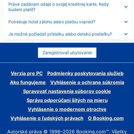
Nezobrazuje
Práve zadávam údaje o svojej kreditnej karte. Kedy
sa
budem platiť?
Nezobrazuje
Potrebuje hotel zálohu alebo platbu vopred?
sa
Nezobrazuje
Je možné požiadať prístelku alebo detskú postieľku?
sa
Zaregistrovať ubytovanie
Verzia pre PC
Podmienky poskytovania služieb
Ako fungujeme
Vyhlásenie o ochrane súkromia
Spravovať nastavenia súborov cookie
Správa odporúčaní šitých na mieru
Vyhlásenie o modernom otroctve
Vyhlásenie o ľudských právach
O Booking.com
Autorské práva © 1996–2026 Booking.com™. Všetky