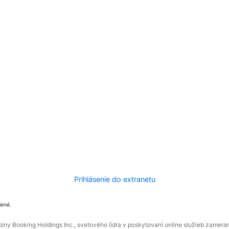
Prihlásenie do extranetu
dené.
ny Booking Holdings Inc., svetového lídra v poskytovaní online služieb zamera