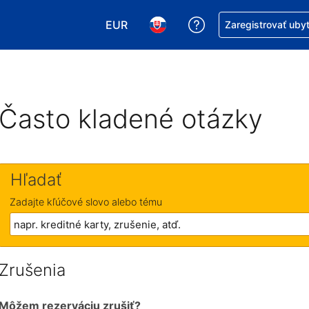
EUR
Získajte pomoc s r
Zaregistrovať uby
Vybrať menu. Momentálne máte zvol
Vybrať jazyk. Momentálne mát
Často kladené otázky
Hľadať
Zadajte kľúčové slovo alebo tému
Zrušenia
Môžem rezerváciu zrušiť?