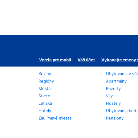
Verzia pre mobil
Váš účet
Vykonajte zmeny v
Krajiny
Ubytovania v sú
Regióny
Apartmány
Mestá
Rezorty
Štvrte
Vily
Letiská
Hostely
Hotely
Ubytovania bed 
Zaujímavé miesta
Penzióny