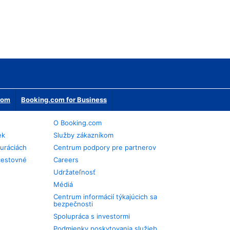
erom
Booking.com for Business
O Booking.com
ek
Služby zákazníkom
auráciách
Centrum podpory pre partnerov
cestovné
Careers
Udržateľnosť
Médiá
Centrum informácií týkajúcich sa
bezpečnosti
Spolupráca s investormi
Podmienky poskytovania služieb