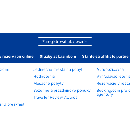
Zaregistrovať ubytovanie
 rezervácii online
Služby zákazníkom
Staňte sa affiliate partn
kromí
Jedinečné miesta na pobyt
Autopožičovňa
Hodnotenia
Vyhľadávač leteni
Mesačné pobyty
Rezervácie v rešt
Sezónne a prázdninové ponuky
Booking.com pre 
agentúry
Traveller Review Awards
and breakfast