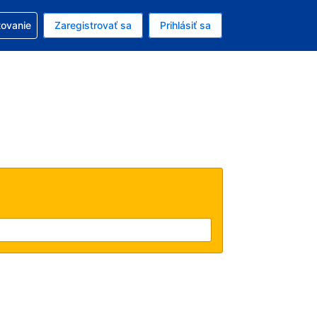
ezerváciou
tovanie
Zaregistrovať sa
Prihlásiť sa
enú menu EUR
e zvolený jazyk V slovenčine