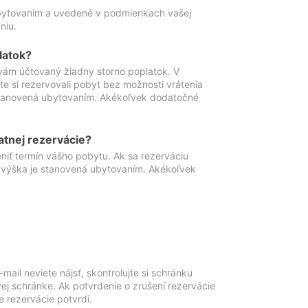
ubytovaním a uvedené v podmienkach vašej
niu.
latok?
vám účtovaný žiadny storno poplatok. V
te si rezervovali pobyt bez možnosti vrátenia
 stanovená ubytovaním. Akékoľvek dodatočné
atnej rezervácie?
niť termín vášho pobytu. Ak sa rezerváciu
o výška je stanovená ubytovaním. Akékoľvek
mail neviete nájsť, skontrolujte si schránku
vej schránke. Ak potvrdenie o zrušení rezervácie
 rezervácie potvrdí.