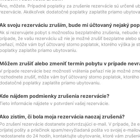
Áno, môžete. Prípadné poplatky za zrušenie rezervácie sú určené 
rezervácie. Akékoľvek dodatočné poplatky zaplatíte priamo ubytova
Ak svoju rezerváciu zruším, bude mi účtovaný nejaký pop
Ak si rezervujete pobyt s možnosťou bezplatného zrušenia, nebude 
prípade, že vašu rezerváciu už nie je možné zrušiť bezplatne alebo s
peňazí, môže vám byť účtovaný storno poplatok, ktorého výška je
poplatky zaplatíte priamo ubytovaniu.
Môžem zrušiť alebo zmeniť termín pobytu v prípade nevr
V prípade rezervácie bez možnosti vrátenia peňazí nie je možné zme
rozhodnete zrušiť, môže vám byť účtovaný storno poplatok, ktoréh
dodatočné poplatky zaplatíte priamo ubytovaniu.
Kde nájdem podmienky zrušenia rezervácie?
Tieto informácie nájdete v potvrdení vašej rezervácie.
Ako zistím, či bola moja rezervácia naozaj zrušená?
Po zrušení rezervácie dostanete potvrdzujúci e-mail. V prípade, že e-
prijatej pošty a priečinok spam/nevyžiadaná pošta vo svojej e-mailo
nedostanete do 24 hodín, kontaktujte ubytovanie, ktoré vám zrušenie