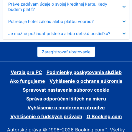
Nezobrazuje
Práve zadávam údaje o svojej kreditnej karte. Kedy
sa
budem platiť?
Nezobrazuje
Potrebuje hotel zálohu alebo platbu vopred?
sa
Nezobrazuje
Je možné požiadať prístelku alebo detskú postieľku?
sa
Zaregistrovať ubytovanie
Verzia pre PC
Podmienky poskytovania služieb
Ako fungujeme
Vyhlásenie o ochrane súkromia
Spravovať nastavenia súborov cookie
Správa odporúčaní šitých na mieru
Vyhlásenie o modernom otroctve
Vyhlásenie o ľudských právach
O Booking.com
Autorské práva © 1996–2026 Booking.com™. Všetky