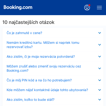
10 najčastejších otázok
Nezobrazuje
Čo je zahrnuté v cene?
sa
Nezobrazuje
Nemám kreditnú kartu. Môžem si napriek tomu
sa
rezervovať izbu?
Nezobrazuje
Ako zistím, či je moja rezervácia potvrdená?
sa
Nezobrazuje
Môžem zrušiť alebo zmeniť svoju rezerváciu cez
sa
Booking.com?
Nezobrazuje
Čo je môj PIN kód a na čo ho potrebujem?
sa
Nezobrazuje
Kde môžem nájsť kontaktné údaje tohto ubytovania?
sa
Nezobrazuje
Ako zistím, koľko to bude stáť?
sa