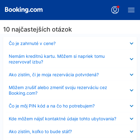
10 najčastejších otázok
Nezobrazuje
Čo je zahrnuté v cene?
sa
Nezobrazuje
Nemám kreditnú kartu. Môžem si napriek tomu
sa
rezervovať izbu?
Nezobrazuje
Ako zistím, či je moja rezervácia potvrdená?
sa
Nezobrazuje
Môžem zrušiť alebo zmeniť svoju rezerváciu cez
sa
Booking.com?
Nezobrazuje
Čo je môj PIN kód a na čo ho potrebujem?
sa
Nezobrazuje
Kde môžem nájsť kontaktné údaje tohto ubytovania?
sa
Nezobrazuje
Ako zistím, koľko to bude stáť?
sa