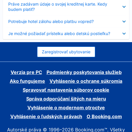
Nezobrazuje
Práve zadávam údaje o svojej kreditnej karte. Kedy
sa
budem platiť?
Nezobrazuje
Potrebuje hotel zálohu alebo platbu vopred?
sa
Nezobrazuje
Je možné požiadať prístelku alebo detskú postieľku?
sa
Zaregistrovať ubytovanie
Verzia pre PC
Podmienky poskytovania služieb
Ako fungujeme
Vyhlásenie o ochrane súkromia
Spravovať nastavenia súborov cookie
Správa odporúčaní šitých na mieru
Vyhlásenie o modernom otroctve
Vyhlásenie o ľudských právach
O Booking.com
Autorské práva © 1996–2026 Booking.com™. Všetky