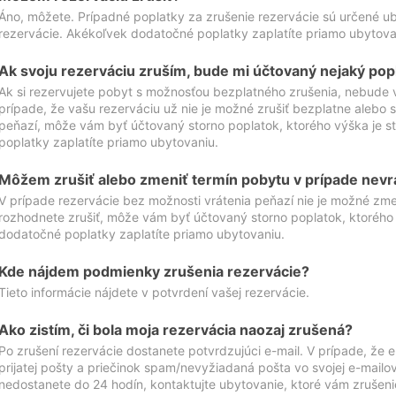
Áno, môžete. Prípadné poplatky za zrušenie rezervácie sú určené 
rezervácie. Akékoľvek dodatočné poplatky zaplatíte priamo ubytova
Ak svoju rezerváciu zruším, bude mi účtovaný nejaký pop
Ak si rezervujete pobyt s možnosťou bezplatného zrušenia, nebude 
prípade, že vašu rezerváciu už nie je možné zrušiť bezplatne alebo s
peňazí, môže vám byť účtovaný storno poplatok, ktorého výška je
poplatky zaplatíte priamo ubytovaniu.
Môžem zrušiť alebo zmeniť termín pobytu v prípade nevr
V prípade rezervácie bez možnosti vrátenia peňazí nie je možné zme
rozhodnete zrušiť, môže vám byť účtovaný storno poplatok, ktoréh
dodatočné poplatky zaplatíte priamo ubytovaniu.
Kde nájdem podmienky zrušenia rezervácie?
Tieto informácie nájdete v potvrdení vašej rezervácie.
Ako zistím, či bola moja rezervácia naozaj zrušená?
Po zrušení rezervácie dostanete potvrdzujúci e-mail. V prípade, že e-
prijatej pošty a priečinok spam/nevyžiadaná pošta vo svojej e-mailo
nedostanete do 24 hodín, kontaktujte ubytovanie, ktoré vám zrušenie