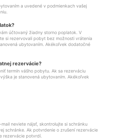
ubytovaním a uvedené v podmienkach vašej
niu.
latok?
vám účtovaný žiadny storno poplatok. V
te si rezervovali pobyt bez možnosti vrátenia
 stanovená ubytovaním. Akékoľvek dodatočné
atnej rezervácie?
niť termín vášho pobytu. Ak sa rezerváciu
o výška je stanovená ubytovaním. Akékoľvek
mail neviete nájsť, skontrolujte si schránku
vej schránke. Ak potvrdenie o zrušení rezervácie
 rezervácie potvrdí.