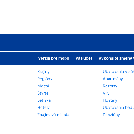
Verzia pre mobil
Váš účet
Vykonajte zmeny v
Krajiny
Ubytovania v sú
Regióny
Apartmány
Mestá
Rezorty
Štvrte
Vily
Letiská
Hostely
Hotely
Ubytovania bed 
Zaujímavé miesta
Penzióny