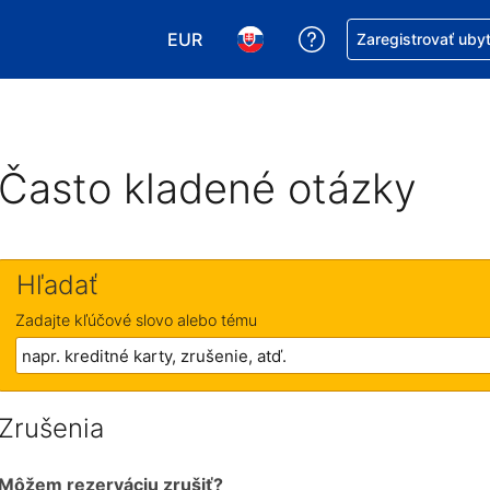
EUR
Získajte pomoc s r
Zaregistrovať uby
Vybrať menu. Momentálne máte zvol
Vybrať jazyk. Momentálne mát
Často kladené otázky
Hľadať
Zadajte kľúčové slovo alebo tému
Zrušenia
Môžem rezerváciu zrušiť?