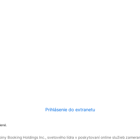
Prihlásenie do extranetu
dené.
ny Booking Holdings Inc., svetového lídra v poskytovaní online služieb zamera