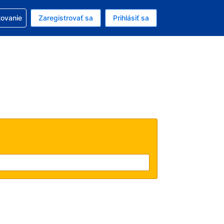
ezerváciou
tovanie
Zaregistrovať sa
Prihlásiť sa
enú menu EUR
e zvolený jazyk V slovenčine