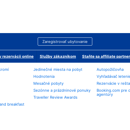
Zaregistrovať ubytovanie
 rezervácii online
Služby zákazníkom
Staňte sa affiliate partn
kromí
Jedinečné miesta na pobyt
Autopožičovňa
Hodnotenia
Vyhľadávač leteni
Mesačné pobyty
Rezervácie v rešt
Sezónne a prázdninové ponuky
Booking.com pre 
agentúry
Traveller Review Awards
and breakfast