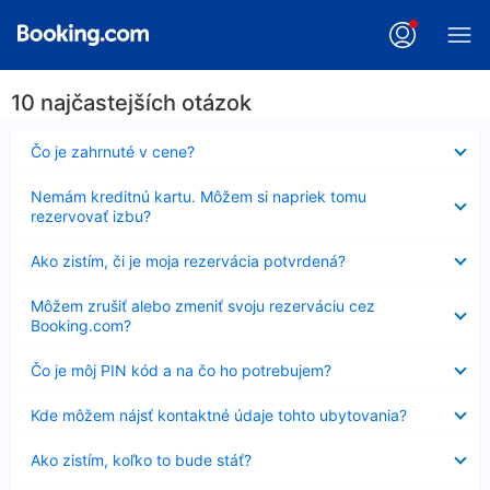
10 najčastejších otázok
Nezobrazuje
Čo je zahrnuté v cene?
sa
Nezobrazuje
Nemám kreditnú kartu. Môžem si napriek tomu
sa
rezervovať izbu?
Nezobrazuje
Ako zistím, či je moja rezervácia potvrdená?
sa
Nezobrazuje
Môžem zrušiť alebo zmeniť svoju rezerváciu cez
sa
Booking.com?
Nezobrazuje
Čo je môj PIN kód a na čo ho potrebujem?
sa
Nezobrazuje
Kde môžem nájsť kontaktné údaje tohto ubytovania?
sa
Nezobrazuje
Ako zistím, koľko to bude stáť?
sa