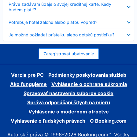
Nezobrazuje
Práve zadávam údaje o svojej kreditnej karte. Kedy
sa
budem platiť?
Nezobrazuje
Potrebuje hotel zálohu alebo platbu vopred?
sa
Nezobrazuje
Je možné požiadať prístelku alebo detskú postieľku?
sa
Zaregistrovať ubytovanie
Verzia pre PC
Podmienky poskytovania služieb
Ako fungujeme
Vyhlásenie o ochrane súkromia
Spravovať nastavenia súborov cookie
Správa odporúčaní šitých na mieru
Vyhlásenie o modernom otroctve
Vyhlásenie o ľudských právach
O Booking.com
Autorské práva © 1996–2026 Booking.com™. Všetky