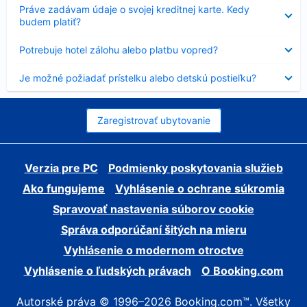
Nezobrazuje
Práve zadávam údaje o svojej kreditnej karte. Kedy
sa
budem platiť?
Nezobrazuje
Potrebuje hotel zálohu alebo platbu vopred?
sa
Nezobrazuje
Je možné požiadať prístelku alebo detskú postieľku?
sa
Zaregistrovať ubytovanie
Verzia pre PC
Podmienky poskytovania služieb
Ako fungujeme
Vyhlásenie o ochrane súkromia
Spravovať nastavenia súborov cookie
Správa odporúčaní šitých na mieru
Vyhlásenie o modernom otroctve
Vyhlásenie o ľudských právach
O Booking.com
Autorské práva © 1996–2026 Booking.com™. Všetky