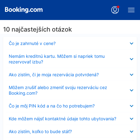
10 najčastejších otázok
Nezobrazuje
Čo je zahrnuté v cene?
sa
Nezobrazuje
Nemám kreditnú kartu. Môžem si napriek tomu
sa
rezervovať izbu?
Nezobrazuje
Ako zistím, či je moja rezervácia potvrdená?
sa
Nezobrazuje
Môžem zrušiť alebo zmeniť svoju rezerváciu cez
sa
Booking.com?
Nezobrazuje
Čo je môj PIN kód a na čo ho potrebujem?
sa
Nezobrazuje
Kde môžem nájsť kontaktné údaje tohto ubytovania?
sa
Nezobrazuje
Ako zistím, koľko to bude stáť?
sa