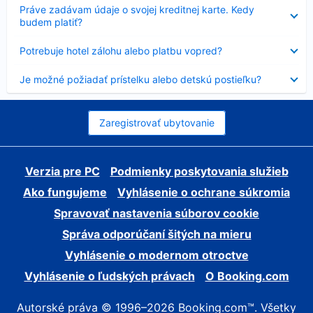
Nezobrazuje
Práve zadávam údaje o svojej kreditnej karte. Kedy
sa
budem platiť?
Nezobrazuje
Potrebuje hotel zálohu alebo platbu vopred?
sa
Nezobrazuje
Je možné požiadať prístelku alebo detskú postieľku?
sa
Zaregistrovať ubytovanie
Verzia pre PC
Podmienky poskytovania služieb
Ako fungujeme
Vyhlásenie o ochrane súkromia
Spravovať nastavenia súborov cookie
Správa odporúčaní šitých na mieru
Vyhlásenie o modernom otroctve
Vyhlásenie o ľudských právach
O Booking.com
Autorské práva © 1996–2026 Booking.com™. Všetky