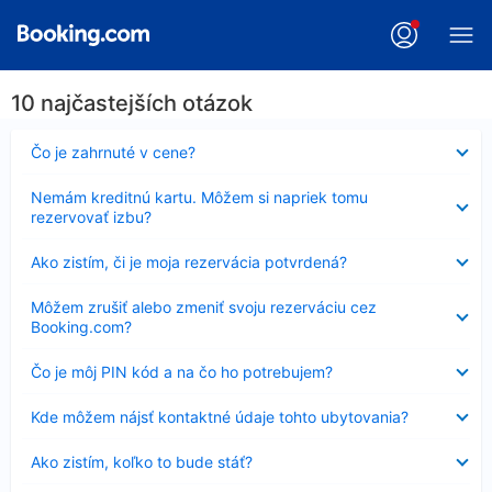
10 najčastejších otázok
Nezobrazuje
Čo je zahrnuté v cene?
sa
Nezobrazuje
Nemám kreditnú kartu. Môžem si napriek tomu
sa
rezervovať izbu?
Nezobrazuje
Ako zistím, či je moja rezervácia potvrdená?
sa
Nezobrazuje
Môžem zrušiť alebo zmeniť svoju rezerváciu cez
sa
Booking.com?
Nezobrazuje
Čo je môj PIN kód a na čo ho potrebujem?
sa
Nezobrazuje
Kde môžem nájsť kontaktné údaje tohto ubytovania?
sa
Nezobrazuje
Ako zistím, koľko to bude stáť?
sa