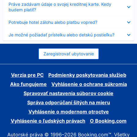
Nezobrazuje
Práve zadávam údaje o svojej kreditnej karte. Kedy
sa
budem platiť?
Nezobrazuje
Potrebuje hotel zálohu alebo platbu vopred?
sa
Nezobrazuje
Je možné požiadať prístelku alebo detskú postieľku?
sa
Zaregistrovať ubytovanie
Verzia pre PC
Podmienky poskytovania služieb
Ako fungujeme
Vyhlásenie o ochrane súkromia
Spravovať nastavenia súborov cookie
Správa odporúčaní šitých na mieru
Vyhlásenie o modernom otroctve
Vyhlásenie o ľudských právach
O Booking.com
Autorské práva © 1996–2026 Booking.com™. Všetky