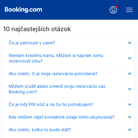
10 najčastejších otázok
Nezobrazuje
Čo je zahrnuté v cene?
sa
Nezobrazuje
Nemám kreditnú kartu. Môžem si napriek tomu
sa
rezervovať izbu?
Nezobrazuje
Ako zistím, či je moja rezervácia potvrdená?
sa
Nezobrazuje
Môžem zrušiť alebo zmeniť svoju rezerváciu cez
sa
Booking.com?
Nezobrazuje
Čo je môj PIN kód a na čo ho potrebujem?
sa
Nezobrazuje
Kde môžem nájsť kontaktné údaje tohto ubytovania?
sa
Nezobrazuje
Ako zistím, koľko to bude stáť?
sa