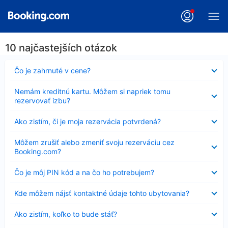
10 najčastejších otázok
Nezobrazuje
Čo je zahrnuté v cene?
sa
Nezobrazuje
Nemám kreditnú kartu. Môžem si napriek tomu
sa
rezervovať izbu?
Nezobrazuje
Ako zistím, či je moja rezervácia potvrdená?
sa
Nezobrazuje
Môžem zrušiť alebo zmeniť svoju rezerváciu cez
sa
Booking.com?
Nezobrazuje
Čo je môj PIN kód a na čo ho potrebujem?
sa
Nezobrazuje
Kde môžem nájsť kontaktné údaje tohto ubytovania?
sa
Nezobrazuje
Ako zistím, koľko to bude stáť?
sa