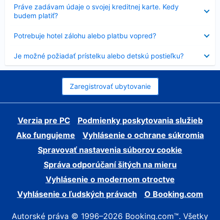
Nezobrazuje
Práve zadávam údaje o svojej kreditnej karte. Kedy
sa
budem platiť?
Nezobrazuje
Potrebuje hotel zálohu alebo platbu vopred?
sa
Nezobrazuje
Je možné požiadať prístelku alebo detskú postieľku?
sa
Zaregistrovať ubytovanie
Verzia pre PC
Podmienky poskytovania služieb
Ako fungujeme
Vyhlásenie o ochrane súkromia
Spravovať nastavenia súborov cookie
Správa odporúčaní šitých na mieru
Vyhlásenie o modernom otroctve
Vyhlásenie o ľudských právach
O Booking.com
Autorské práva © 1996–2026 Booking.com™. Všetky