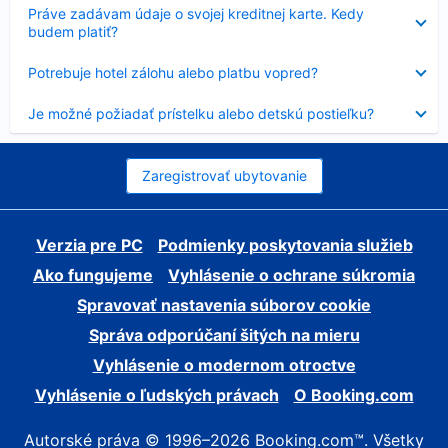
Nezobrazuje
Práve zadávam údaje o svojej kreditnej karte. Kedy
sa
budem platiť?
Nezobrazuje
Potrebuje hotel zálohu alebo platbu vopred?
sa
Nezobrazuje
Je možné požiadať prístelku alebo detskú postieľku?
sa
Zaregistrovať ubytovanie
Verzia pre PC
Podmienky poskytovania služieb
Ako fungujeme
Vyhlásenie o ochrane súkromia
Spravovať nastavenia súborov cookie
Správa odporúčaní šitých na mieru
Vyhlásenie o modernom otroctve
Vyhlásenie o ľudských právach
O Booking.com
Autorské práva © 1996–2026 Booking.com™. Všetky