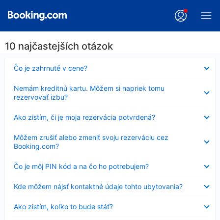
10 najčastejších otázok
Nezobrazuje
Čo je zahrnuté v cene?
sa
Nezobrazuje
Nemám kreditnú kartu. Môžem si napriek tomu
sa
rezervovať izbu?
Nezobrazuje
Ako zistím, či je moja rezervácia potvrdená?
sa
Nezobrazuje
Môžem zrušiť alebo zmeniť svoju rezerváciu cez
sa
Booking.com?
Nezobrazuje
Čo je môj PIN kód a na čo ho potrebujem?
sa
Nezobrazuje
Kde môžem nájsť kontaktné údaje tohto ubytovania?
sa
Nezobrazuje
Ako zistím, koľko to bude stáť?
sa