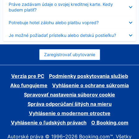
Nezobrazuje
Práve zadávam údaje o svojej kreditnej karte. Kedy
sa
budem platiť?
Nezobrazuje
Potrebuje hotel zálohu alebo platbu vopred?
sa
Nezobrazuje
Je možné požiadať prístelku alebo detskú postieľku?
sa
Zaregistrovať ubytovanie
Verzia pre PC
Podmienky poskytovania služieb
Ako fungujeme
Vyhlásenie o ochrane súkromia
Spravovať nastavenia súborov cookie
Správa odporúčaní šitých na mieru
Vyhlásenie o modernom otroctve
Vyhlásenie o ľudských právach
O Booking.com
Autorské práva © 1996–2026 Booking.com™. Všetky