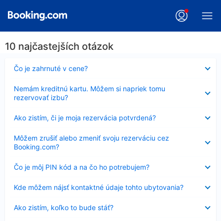
10 najčastejších otázok
Nezobrazuje
Čo je zahrnuté v cene?
sa
Nezobrazuje
Nemám kreditnú kartu. Môžem si napriek tomu
sa
rezervovať izbu?
Nezobrazuje
Ako zistím, či je moja rezervácia potvrdená?
sa
Nezobrazuje
Môžem zrušiť alebo zmeniť svoju rezerváciu cez
sa
Booking.com?
Nezobrazuje
Čo je môj PIN kód a na čo ho potrebujem?
sa
Nezobrazuje
Kde môžem nájsť kontaktné údaje tohto ubytovania?
sa
Nezobrazuje
Ako zistím, koľko to bude stáť?
sa