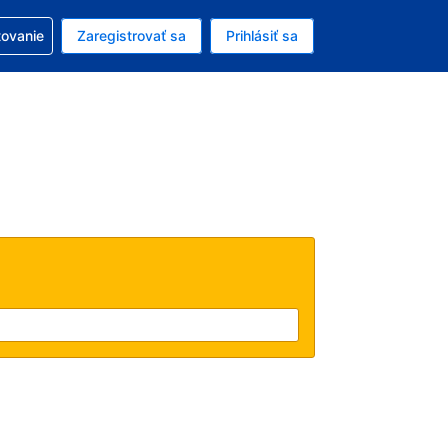
ezerváciou
tovanie
Zaregistrovať sa
Prihlásiť sa
enú menu EUR
e zvolený jazyk V slovenčine