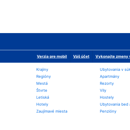
Verzia pre mobil
Váš účet
Vykonajte zmeny v
Krajiny
Ubytovania v sú
Regióny
Apartmány
Mestá
Rezorty
Štvrte
Vily
Letiská
Hostely
Hotely
Ubytovania bed 
Zaujímavé miesta
Penzióny