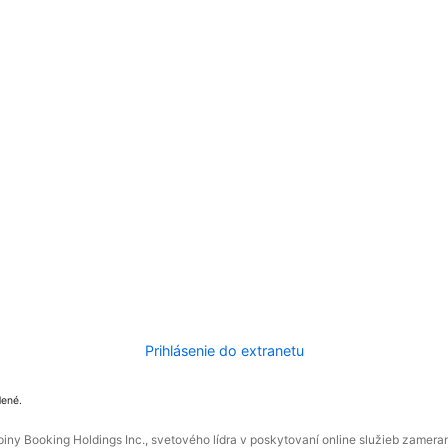
Prihlásenie do extranetu
dené.
ny Booking Holdings Inc., svetového lídra v poskytovaní online služieb zamera