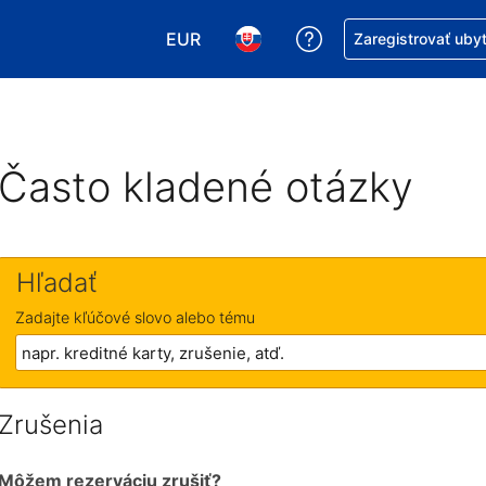
EUR
Získajte pomoc s r
Zaregistrovať uby
Vybrať menu. Momentálne máte zvol
Vybrať jazyk. Momentálne mát
Často kladené otázky
Hľadať
Zadajte kľúčové slovo alebo tému
Zrušenia
Môžem rezerváciu zrušiť?