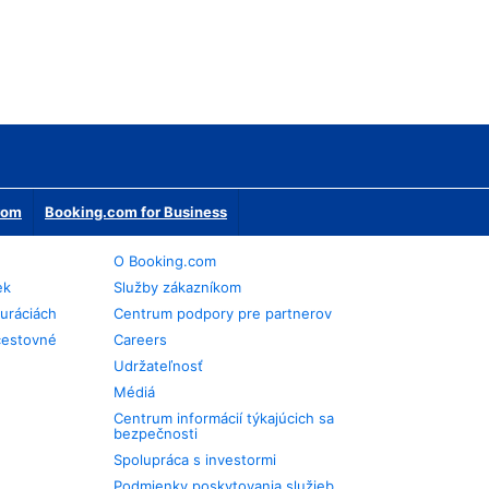
erom
Booking.com for Business
O Booking.com
ek
Služby zákazníkom
auráciách
Centrum podpory pre partnerov
cestovné
Careers
Udržateľnosť
Médiá
Centrum informácií týkajúcich sa
bezpečnosti
Spolupráca s investormi
Podmienky poskytovania služieb