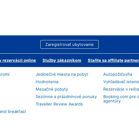
Zaregistrovať ubytovanie
 rezervácii online
Služby zákazníkom
Staňte sa affiliate partn
kromí
Jedinečné miesta na pobyt
Autopožičovňa
Hodnotenia
Vyhľadávač leteni
Mesačné pobyty
Rezervácie v rešt
Sezónne a prázdninové ponuky
Booking.com pre 
agentúry
Traveller Review Awards
and breakfast