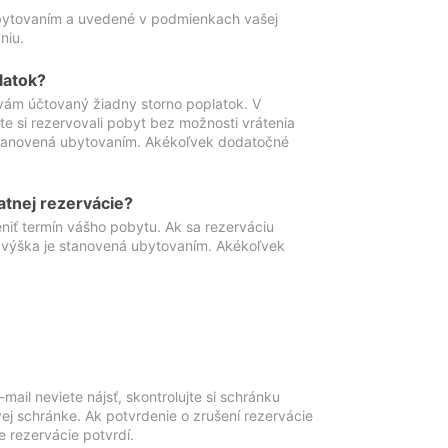
ubytovaním a uvedené v podmienkach vašej
niu.
latok?
vám účtovaný žiadny storno poplatok. V
te si rezervovali pobyt bez možnosti vrátenia
 stanovená ubytovaním. Akékoľvek dodatočné
atnej rezervácie?
niť termín vášho pobytu. Ak sa rezerváciu
o výška je stanovená ubytovaním. Akékoľvek
mail neviete nájsť, skontrolujte si schránku
vej schránke. Ak potvrdenie o zrušení rezervácie
 rezervácie potvrdí.