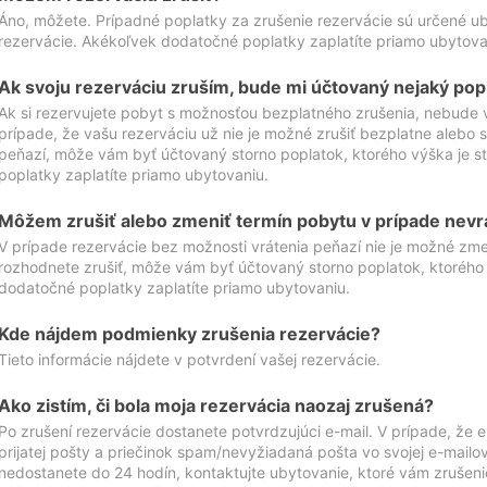
Áno, môžete. Prípadné poplatky za zrušenie rezervácie sú určené 
rezervácie. Akékoľvek dodatočné poplatky zaplatíte priamo ubytova
Ak svoju rezerváciu zruším, bude mi účtovaný nejaký pop
Ak si rezervujete pobyt s možnosťou bezplatného zrušenia, nebude 
prípade, že vašu rezerváciu už nie je možné zrušiť bezplatne alebo s
peňazí, môže vám byť účtovaný storno poplatok, ktorého výška je
poplatky zaplatíte priamo ubytovaniu.
Môžem zrušiť alebo zmeniť termín pobytu v prípade nevr
V prípade rezervácie bez možnosti vrátenia peňazí nie je možné zme
rozhodnete zrušiť, môže vám byť účtovaný storno poplatok, ktoréh
dodatočné poplatky zaplatíte priamo ubytovaniu.
Kde nájdem podmienky zrušenia rezervácie?
Tieto informácie nájdete v potvrdení vašej rezervácie.
Ako zistím, či bola moja rezervácia naozaj zrušená?
Po zrušení rezervácie dostanete potvrdzujúci e-mail. V prípade, že e-
prijatej pošty a priečinok spam/nevyžiadaná pošta vo svojej e-mailo
nedostanete do 24 hodín, kontaktujte ubytovanie, ktoré vám zrušenie