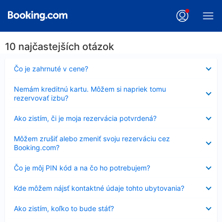
10 najčastejších otázok
Nezobrazuje
Čo je zahrnuté v cene?
sa
Nezobrazuje
Nemám kreditnú kartu. Môžem si napriek tomu
sa
rezervovať izbu?
Nezobrazuje
Ako zistím, či je moja rezervácia potvrdená?
sa
Nezobrazuje
Môžem zrušiť alebo zmeniť svoju rezerváciu cez
sa
Booking.com?
Nezobrazuje
Čo je môj PIN kód a na čo ho potrebujem?
sa
Nezobrazuje
Kde môžem nájsť kontaktné údaje tohto ubytovania?
sa
Nezobrazuje
Ako zistím, koľko to bude stáť?
sa