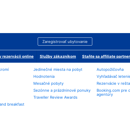
Zaregistrovať ubytovanie
 rezervácii online
Služby zákazníkom
Staňte sa affiliate partn
kromí
Jedinečné miesta na pobyt
Autopožičovňa
Hodnotenia
Vyhľadávač leteni
Mesačné pobyty
Rezervácie v rešt
Sezónne a prázdninové ponuky
Booking.com pre 
agentúry
Traveller Review Awards
and breakfast