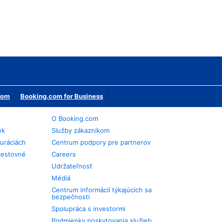
erom
Booking.com for Business
O Booking.com
ek
Služby zákazníkom
auráciách
Centrum podpory pre partnerov
cestovné
Careers
Udržateľnosť
Médiá
Centrum informácií týkajúcich sa
bezpečnosti
Spolupráca s investormi
Podmienky poskytovania služieb