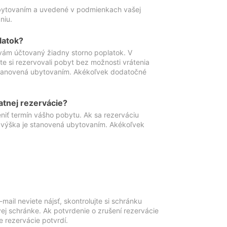
ubytovaním a uvedené v podmienkach vašej
niu.
latok?
vám účtovaný žiadny storno poplatok. V
te si rezervovali pobyt bez možnosti vrátenia
 stanovená ubytovaním. Akékoľvek dodatočné
atnej rezervácie?
niť termín vášho pobytu. Ak sa rezerváciu
o výška je stanovená ubytovaním. Akékoľvek
mail neviete nájsť, skontrolujte si schránku
vej schránke. Ak potvrdenie o zrušení rezervácie
 rezervácie potvrdí.