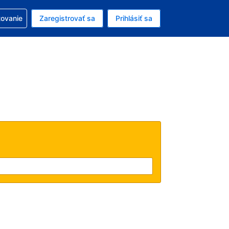
ezerváciou
tovanie
Zaregistrovať sa
Prihlásiť sa
enú menu EUR
e zvolený jazyk V slovenčine