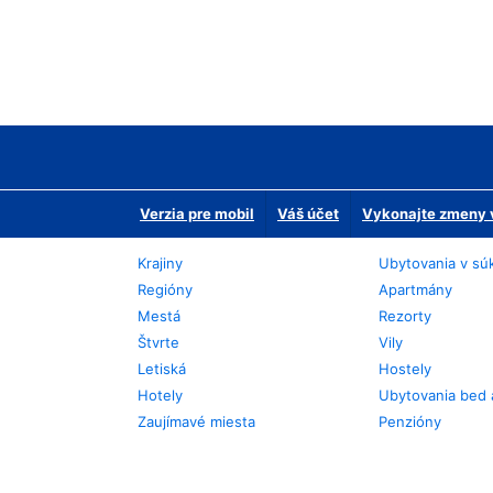
Verzia pre mobil
Váš účet
Vykonajte zmeny v
Krajiny
Ubytovania v sú
Regióny
Apartmány
Mestá
Rezorty
Štvrte
Vily
Letiská
Hostely
Hotely
Ubytovania bed 
Zaujímavé miesta
Penzióny