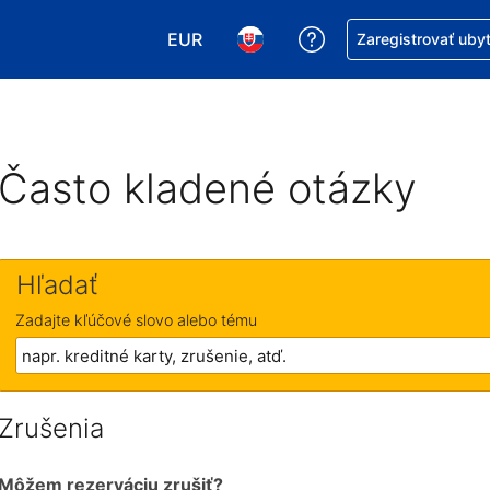
EUR
Získajte pomoc s r
Zaregistrovať uby
Vybrať menu. Momentálne máte zvol
Vybrať jazyk. Momentálne mát
Často kladené otázky
Hľadať
Zadajte kľúčové slovo alebo tému
Zrušenia
Môžem rezerváciu zrušiť?