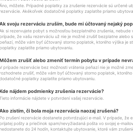
Áno, môžete. Prípadné poplatky za zrušenie rezervácie sú určené 
rezervácie. Akékoľvek dodatočné poplatky zaplatíte priamo ubytova
Ak svoju rezerváciu zruším, bude mi účtovaný nejaký pop
Ak si rezervujete pobyt s možnosťou bezplatného zrušenia, nebude 
prípade, že vašu rezerváciu už nie je možné zrušiť bezplatne alebo s
peňazí, môže vám byť účtovaný storno poplatok, ktorého výška je
poplatky zaplatíte priamo ubytovaniu.
Môžem zrušiť alebo zmeniť termín pobytu v prípade nevr
V prípade rezervácie bez možnosti vrátenia peňazí nie je možné zme
rozhodnete zrušiť, môže vám byť účtovaný storno poplatok, ktoréh
dodatočné poplatky zaplatíte priamo ubytovaniu.
Kde nájdem podmienky zrušenia rezervácie?
Tieto informácie nájdete v potvrdení vašej rezervácie.
Ako zistím, či bola moja rezervácia naozaj zrušená?
Po zrušení rezervácie dostanete potvrdzujúci e-mail. V prípade, že e-
prijatej pošty a priečinok spam/nevyžiadaná pošta vo svojej e-mailo
nedostanete do 24 hodín, kontaktujte ubytovanie, ktoré vám zrušenie