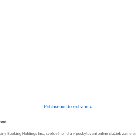
Prihlásenie do extranetu
dené.
ny Booking Holdings Inc., svetového lídra v poskytovaní online služieb zamera