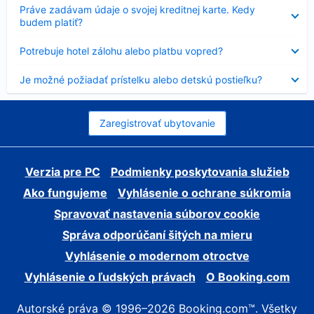
Nezobrazuje
Práve zadávam údaje o svojej kreditnej karte. Kedy
sa
budem platiť?
Nezobrazuje
Potrebuje hotel zálohu alebo platbu vopred?
sa
Nezobrazuje
Je možné požiadať prístelku alebo detskú postieľku?
sa
Zaregistrovať ubytovanie
Verzia pre PC
Podmienky poskytovania služieb
Ako fungujeme
Vyhlásenie o ochrane súkromia
Spravovať nastavenia súborov cookie
Správa odporúčaní šitých na mieru
Vyhlásenie o modernom otroctve
Vyhlásenie o ľudských právach
O Booking.com
Autorské práva © 1996–2026 Booking.com™. Všetky