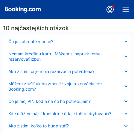
10 najčastejších otázok
Nezobrazuje
Čo je zahrnuté v cene?
sa
Nezobrazuje
Nemám kreditnú kartu. Môžem si napriek tomu
sa
rezervovať izbu?
Nezobrazuje
Ako zistím, či je moja rezervácia potvrdená?
sa
Nezobrazuje
Môžem zrušiť alebo zmeniť svoju rezerváciu cez
sa
Booking.com?
Nezobrazuje
Čo je môj PIN kód a na čo ho potrebujem?
sa
Nezobrazuje
Kde môžem nájsť kontaktné údaje tohto ubytovania?
sa
Nezobrazuje
Ako zistím, koľko to bude stáť?
sa