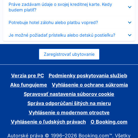
Nezobrazuje
Práve zadávam údaje o svojej kreditnej karte. Kedy
sa
budem platiť?
Nezobrazuje
Potrebuje hotel zálohu alebo platbu vopred?
sa
Nezobrazuje
Je možné požiadať prístelku alebo detskú postieľku?
sa
Zaregistrovať ubytovanie
Verzia pre PC
Podmienky poskytovania služieb
Ako fungujeme
Vyhlásenie o ochrane súkromia
Spravovať nastavenia súborov cookie
Správa odporúčaní šitých na mieru
Vyhlásenie o modernom otroctve
Vyhlásenie o ľudských právach
O Booking.com
Autorské práva © 1996–2026 Booking.com™. Všetky