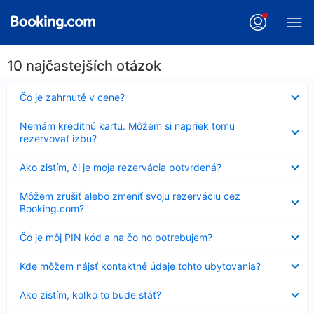
10 najčastejších otázok
Nezobrazuje
Čo je zahrnuté v cene?
sa
Nezobrazuje
Nemám kreditnú kartu. Môžem si napriek tomu
sa
rezervovať izbu?
Nezobrazuje
Ako zistím, či je moja rezervácia potvrdená?
sa
Nezobrazuje
Môžem zrušiť alebo zmeniť svoju rezerváciu cez
sa
Booking.com?
Nezobrazuje
Čo je môj PIN kód a na čo ho potrebujem?
sa
Nezobrazuje
Kde môžem nájsť kontaktné údaje tohto ubytovania?
sa
Nezobrazuje
Ako zistím, koľko to bude stáť?
sa