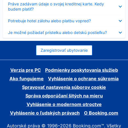
Nezobrazuje
Práve zadávam údaje o svojej kreditnej karte. Kedy
sa
budem platiť?
Nezobrazuje
Potrebuje hotel zálohu alebo platbu vopred?
sa
Nezobrazuje
Je možné požiadať prístelku alebo detskú postieľku?
sa
Zaregistrovať ubytovanie
Verzia pre PC
Podmienky poskytovania služieb
Ako fungujeme
Vyhlásenie o ochrane súkromia
Spravovať nastavenia súborov cookie
Správa odporúčaní šitých na mieru
Vyhlásenie o modernom otroctve
Vyhlásenie o ľudských právach
O Booking.com
Autorské práva © 1996–2026 Booking.com™. Všetky