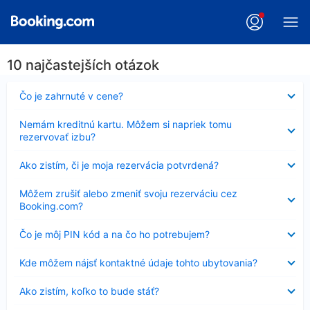
10 najčastejších otázok
Nezobrazuje
Čo je zahrnuté v cene?
sa
Nezobrazuje
Nemám kreditnú kartu. Môžem si napriek tomu
sa
rezervovať izbu?
Nezobrazuje
Ako zistím, či je moja rezervácia potvrdená?
sa
Nezobrazuje
Môžem zrušiť alebo zmeniť svoju rezerváciu cez
sa
Booking.com?
Nezobrazuje
Čo je môj PIN kód a na čo ho potrebujem?
sa
Nezobrazuje
Kde môžem nájsť kontaktné údaje tohto ubytovania?
sa
Nezobrazuje
Ako zistím, koľko to bude stáť?
sa