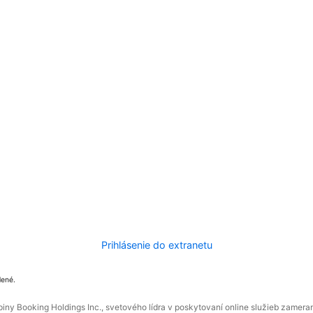
Prihlásenie do extranetu
dené.
ny Booking Holdings Inc., svetového lídra v poskytovaní online služieb zamera