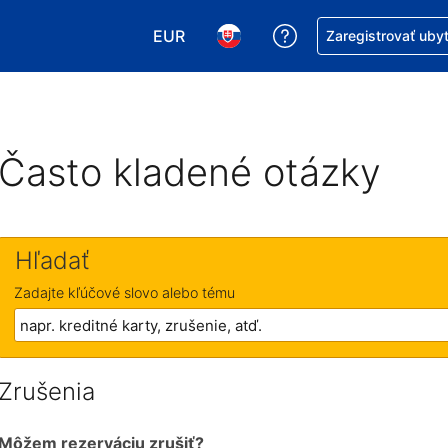
EUR
Získajte pomoc s r
Zaregistrovať uby
Vybrať menu. Momentálne máte zvol
Vybrať jazyk. Momentálne mát
Často kladené otázky
Hľadať
Zadajte kľúčové slovo alebo tému
Zrušenia
Môžem rezerváciu zrušiť?