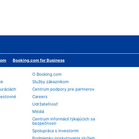
erom
Booking.com for Business
O Booking.com
ek
Služby zákazníkom
auráciách
Centrum podpory pre partnerov
cestovné
Careers
Udržateľnosť
Médiá
Centrum informácií týkajúcich sa
bezpečnosti
Spolupráca s investormi
Podmienky poskytovania služieb