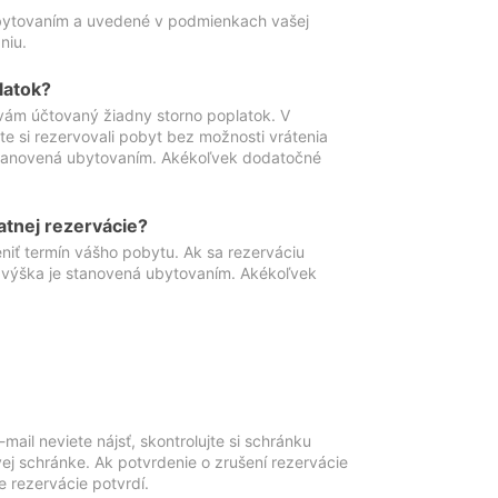
ubytovaním a uvedené v podmienkach vašej
niu.
latok?
vám účtovaný žiadny storno poplatok. V
te si rezervovali pobyt bez možnosti vrátenia
 stanovená ubytovaním. Akékoľvek dodatočné
atnej rezervácie?
niť termín vášho pobytu. Ak sa rezerváciu
o výška je stanovená ubytovaním. Akékoľvek
mail neviete nájsť, skontrolujte si schránku
vej schránke. Ak potvrdenie o zrušení rezervácie
 rezervácie potvrdí.