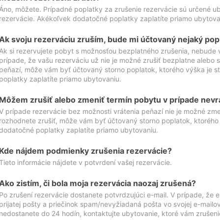
Áno, môžete. Prípadné poplatky za zrušenie rezervácie sú určené 
rezervácie. Akékoľvek dodatočné poplatky zaplatíte priamo ubytova
Ak svoju rezerváciu zruším, bude mi účtovaný nejaký pop
Ak si rezervujete pobyt s možnosťou bezplatného zrušenia, nebude 
prípade, že vašu rezerváciu už nie je možné zrušiť bezplatne alebo s
peňazí, môže vám byť účtovaný storno poplatok, ktorého výška je
poplatky zaplatíte priamo ubytovaniu.
Môžem zrušiť alebo zmeniť termín pobytu v prípade nevr
V prípade rezervácie bez možnosti vrátenia peňazí nie je možné zme
rozhodnete zrušiť, môže vám byť účtovaný storno poplatok, ktoréh
dodatočné poplatky zaplatíte priamo ubytovaniu.
Kde nájdem podmienky zrušenia rezervácie?
Tieto informácie nájdete v potvrdení vašej rezervácie.
Ako zistím, či bola moja rezervácia naozaj zrušená?
Po zrušení rezervácie dostanete potvrdzujúci e-mail. V prípade, že e-
prijatej pošty a priečinok spam/nevyžiadaná pošta vo svojej e-mailo
nedostanete do 24 hodín, kontaktujte ubytovanie, ktoré vám zrušenie