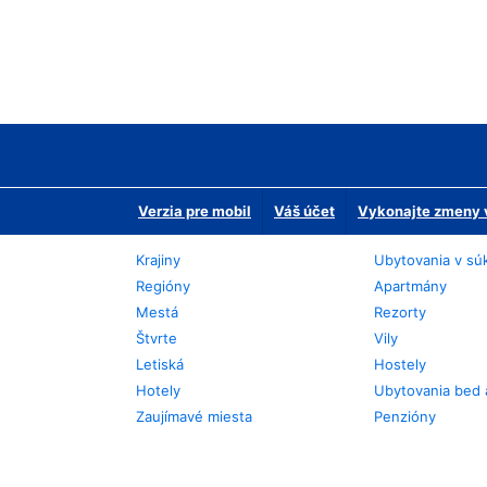
Verzia pre mobil
Váš účet
Vykonajte zmeny v
Krajiny
Ubytovania v sú
Regióny
Apartmány
Mestá
Rezorty
Štvrte
Vily
Letiská
Hostely
Hotely
Ubytovania bed 
Zaujímavé miesta
Penzióny