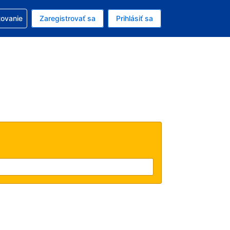
ezerváciou
tovanie
Zaregistrovať sa
Prihlásiť sa
enú menu EUR
e zvolený jazyk V slovenčine