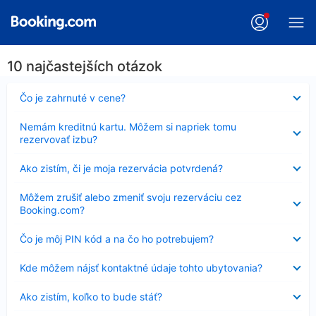
10 najčastejších otázok
Nezobrazuje
Čo je zahrnuté v cene?
sa
Nezobrazuje
Nemám kreditnú kartu. Môžem si napriek tomu
sa
rezervovať izbu?
Nezobrazuje
Ako zistím, či je moja rezervácia potvrdená?
sa
Nezobrazuje
Môžem zrušiť alebo zmeniť svoju rezerváciu cez
sa
Booking.com?
Nezobrazuje
Čo je môj PIN kód a na čo ho potrebujem?
sa
Nezobrazuje
Kde môžem nájsť kontaktné údaje tohto ubytovania?
sa
Nezobrazuje
Ako zistím, koľko to bude stáť?
sa