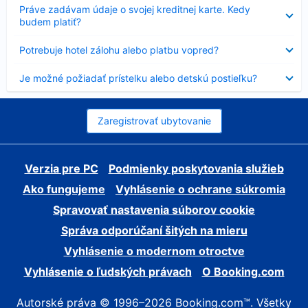
Nezobrazuje
Práve zadávam údaje o svojej kreditnej karte. Kedy
sa
budem platiť?
Nezobrazuje
Potrebuje hotel zálohu alebo platbu vopred?
sa
Nezobrazuje
Je možné požiadať prístelku alebo detskú postieľku?
sa
Zaregistrovať ubytovanie
Verzia pre PC
Podmienky poskytovania služieb
Ako fungujeme
Vyhlásenie o ochrane súkromia
Spravovať nastavenia súborov cookie
Správa odporúčaní šitých na mieru
Vyhlásenie o modernom otroctve
Vyhlásenie o ľudských právach
O Booking.com
Autorské práva © 1996–2026 Booking.com™. Všetky