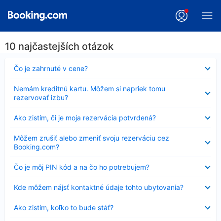
10 najčastejších otázok
Nezobrazuje
Čo je zahrnuté v cene?
sa
Nezobrazuje
Nemám kreditnú kartu. Môžem si napriek tomu
sa
rezervovať izbu?
Nezobrazuje
Ako zistím, či je moja rezervácia potvrdená?
sa
Nezobrazuje
Môžem zrušiť alebo zmeniť svoju rezerváciu cez
sa
Booking.com?
Nezobrazuje
Čo je môj PIN kód a na čo ho potrebujem?
sa
Nezobrazuje
Kde môžem nájsť kontaktné údaje tohto ubytovania?
sa
Nezobrazuje
Ako zistím, koľko to bude stáť?
sa