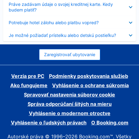
Nezobrazuje
Práve zadávam údaje o svojej kreditnej karte. Kedy
sa
budem platiť?
Nezobrazuje
Potrebuje hotel zálohu alebo platbu vopred?
sa
Nezobrazuje
Je možné požiadať prístelku alebo detskú postieľku?
sa
Zaregistrovať ubytovanie
Verzia pre PC
Podmienky poskytovania služieb
Ako fungujeme
Vyhlásenie o ochrane súkromia
Spravovať nastavenia súborov cookie
Správa odporúčaní šitých na mieru
Vyhlásenie o modernom otroctve
Vyhlásenie o ľudských právach
O Booking.com
Autorské práva © 1996–2026 Booking.com™. Všetky